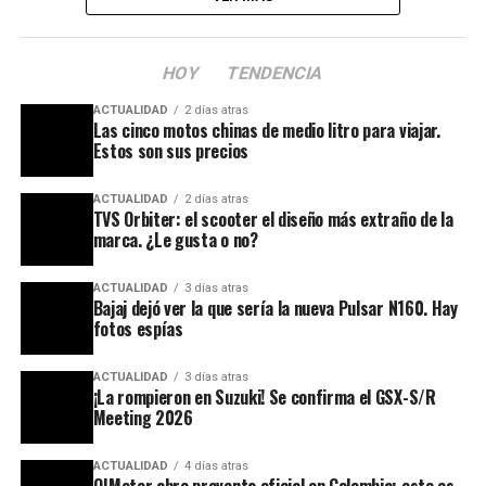
HOY
TENDENCIA
ACTUALIDAD
2 días atras
Las cinco motos chinas de medio litro para viajar.
Estos son sus precios
ACTUALIDAD
2 días atras
TVS Orbiter: el scooter el diseño más extraño de la
marca. ¿Le gusta o no?
ACTUALIDAD
3 días atras
Bajaj dejó ver la que sería la nueva Pulsar N160. Hay
fotos espías
ACTUALIDAD
3 días atras
¡La rompieron en Suzuki! Se confirma el GSX-S/R
Meeting 2026
ACTUALIDAD
4 días atras