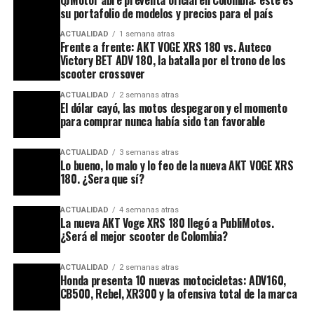
QJMotor abre preventa oficial en Colombia: este es
su portafolio de modelos y precios para el país
ACTUALIDAD
1 semana atras
Frente a frente: AKT VOGE XRS 180 vs. Auteco
Victory BET ADV 180, la batalla por el trono de los
scooter crossover
ACTUALIDAD
2 semanas atras
El dólar cayó, las motos despegaron y el momento
para comprar nunca había sido tan favorable
ACTUALIDAD
3 semanas atras
Lo bueno, lo malo y lo feo de la nueva AKT VOGE XRS
180. ¿Sera que sí?
ACTUALIDAD
4 semanas atras
La nueva AKT Voge XRS 180 llegó a PubliMotos.
¿Será el mejor scooter de Colombia?
ACTUALIDAD
2 semanas atras
Honda presenta 10 nuevas motocicletas: ADV160,
CB500, Rebel, XR300 y la ofensiva total de la marca