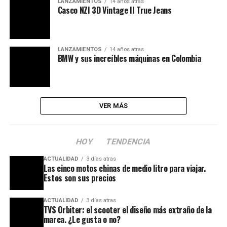
LANZAMIENTOS
14 años atras
Casco NZI 3D Vintage II True Jeans
LANZAMIENTOS
14 años atras
BMW y sus increíbles máquinas en Colombia
VER MÁS
HOY
TENDENCIA
ACTUALIDAD
3 días atras
Las cinco motos chinas de medio litro para viajar.
Estos son sus precios
ACTUALIDAD
3 días atras
TVS Orbiter: el scooter el diseño más extraño de la
marca. ¿Le gusta o no?