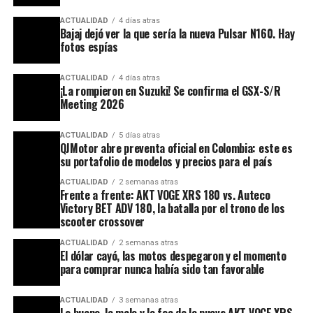
ACTUALIDAD
4 días atras
Bajaj dejó ver la que sería la nueva Pulsar N160. Hay
fotos espías
ACTUALIDAD
4 días atras
¡La rompieron en Suzuki! Se confirma el GSX-S/R
Meeting 2026
ACTUALIDAD
5 días atras
QJMotor abre preventa oficial en Colombia: este es
su portafolio de modelos y precios para el país
ACTUALIDAD
2 semanas atras
Frente a frente: AKT VOGE XRS 180 vs. Auteco
Victory BET ADV 180, la batalla por el trono de los
scooter crossover
ACTUALIDAD
2 semanas atras
El dólar cayó, las motos despegaron y el momento
para comprar nunca había sido tan favorable
ACTUALIDAD
3 semanas atras
Lo bueno, lo malo y lo feo de la nueva AKT VOGE XRS