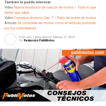
También te puede interesar
Video
Nueva resolución de cascos de motos – Todo lo que
tienes que saber
Video
Concejos técnicos Cap. 7 – Paso de aceite de motos
Articulo
Se consolida las motos como el vehículo preferido
por los colombianos
Publicado
7 años atras
en
febrero 27, 2019
Por
Redacción PubliMotos