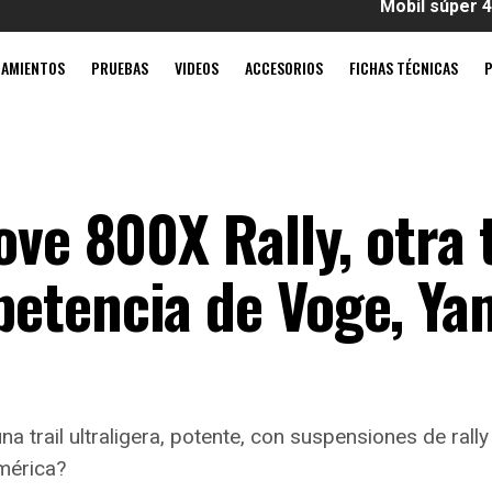
Mobil súper 4T Ultímat
ZAMIENTOS
PRUEBAS
VIDEOS
ACCESORIOS
FICHAS TÉCNICAS
ove 800X Rally, otra t
etencia de Voge, Ya
 trail ultraligera, potente, con suspensiones de rally
américa?