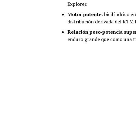
Explorer.
Motor potente
: bicilíndrico e
distribución derivada del KTM 
Relación peso‑potencia supe
enduro grande que como una tr