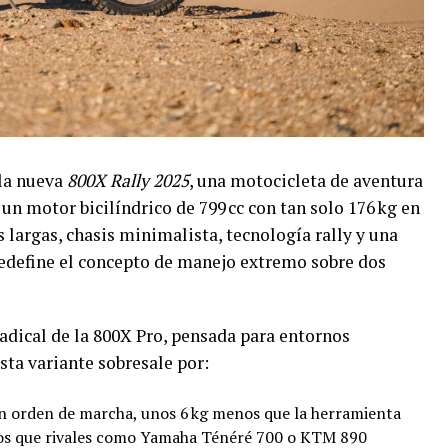
 la nueva
800X Rally 2025
, una motocicleta de aventura
un motor bicilíndrico de 799 cc con tan solo 176 kg en
largas, chasis minimalista, tecnología rally y una
redefine el concepto de manejo extremo sobre dos
adical de la 800X Pro, pensada para entornos
sta variante sobresale por:
n orden de marcha, unos 6 kg menos que la herramienta
os que rivales como Yamaha Ténéré 700 o KTM 890