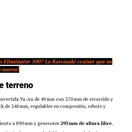
 Eliminator 500? La Kawasaki cruiser que no
e nuevo?
e terreno
a invertida Yu-An de 49 mm con 270 mm de recorrido y
ck de 240 mm, regulables en compresión, rebote y
siento a 890 mm y generosos
293 mm de altura libre
.