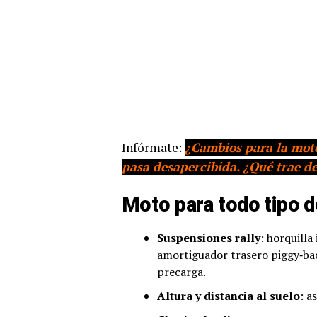
Infórmate:
¿Cambios para la moto
pasa desapercibida. ¿Qué trae d
Moto para todo tipo d
Suspensiones rally
: horquill
amortiguador trasero piggy‑ba
precarga.
Altura y distancia al suelo
: a