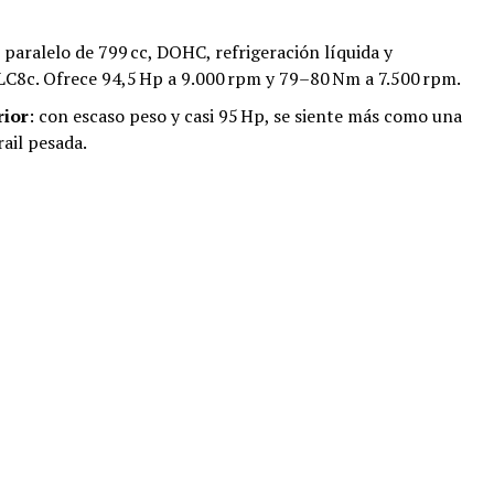
n paralelo de 799 cc, DOHC, refrigeración líquida y
LC8c. Ofrece 94,5 Hp a 9.000 rpm y 79–80 Nm a 7.500 rpm.
rior
: con escaso peso y casi 95 Hp, se siente más como una
ail pesada.