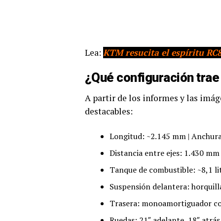
Lea:
KTM resucita el espíritu RC
¿Qué configuración tra
A partir de los informes y las imág
destacables:
Longitud: ~2.145 mm | Anchura
Distancia entre ejes: 1.430 mm
Tanque de combustible: ~8,1 li
Suspensión delantera: horquilla
Trasera: monoamortiguador con
Ruedas: 21″ adelante, 18″ atrá