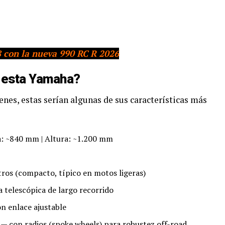
8 con la nueva 990 RC R 2026
e esta Yamaha?
enes, estas serían algunas de sus características más
: ~840 mm | Altura: ~1.200 mm
tros (compacto, típico en motos ligeras)
 telescópica de largo recorrido
 enlace ajustable
s — con radios (spoke wheels) para robustez off-road