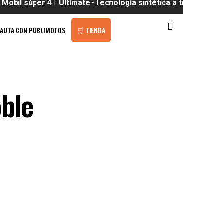
r 4T Ultímate -Tecnología sintética a tu alcance
PAUTA CON PUBLIMOTOS
🛒 TIENDA
oble
a