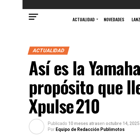
ACTUALIDAD
NOVEDADES
LAN
ACTUALIDAD
Así es la Yamah
propósito que ll
Xpulse 210
Publicado
10 meses atras
en
octubre 14, 2025
Por
Equipo de Redacción Publimotos