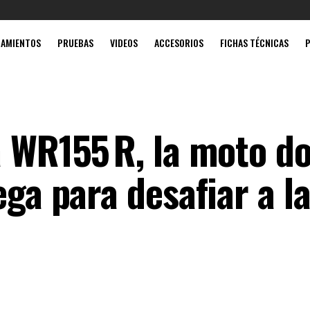
Mobil súpe
ZAMIENTOS
PRUEBAS
VIDEOS
ACCESORIOS
FICHAS TÉCNICAS
a WR155 R, la moto d
ega para desafiar a l