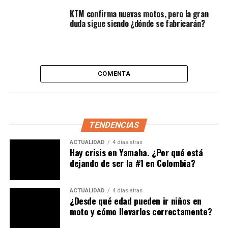
KTM confirma nuevas motos, pero la gran
duda sigue siendo ¿dónde se fabricarán?
COMENTA
Lea:
¿Nueva moto de Honda? Así es la edición de la
TENDENCIAS
CB350C que se estrena en India. ¿Qué trae?
ACTUALIDAD
4 días atras
Hay crisis en Yamaha. ¿Por qué está
¿Cómo es la moto QJMotor?
dejando de ser la #1 en Colombia?
El diseño de la nueva SRT 600 S mantiene la esencia de
ACTUALIDAD
4 días atras
su hermana SX, pero con un enfoque más práctico. Su
¿Desde qué edad pueden ir niños en
posición de conducción erguida
, el
manillar ancho
y
moto y cómo llevarlos correctamente?
el asiento de dos niveles aseguran que tanto piloto