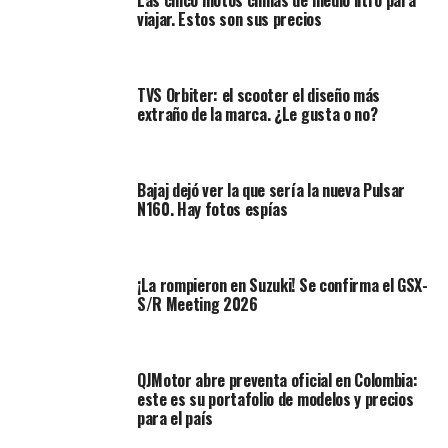
media y larga distancia.
viajar. Estos son sus precios
Entre sus aspectos destacados encontramos:
TVS Orbiter: el scooter el diseño más
Llantas de aleación de 17 pulgadas
,
extraño de la marca. ¿Le gusta o no?
optimizadas para carretera.
Neumáticos touring
que priorizan estabilidad y
Bajaj dejó ver la que sería la nueva Pulsar
durabilidad.
N160. Hay fotos espías
Peso contenido de aproximadamente
233 kg en
orden de marcha
, lo que la hace más accesible
en maniobras urbanas.
¡La rompieron en Suzuki! Se confirma el GSX-
S/R Meeting 2026
Depósito de combustible de 18 litros
, pensado
para recorrer largos trayectos sin necesidad de
repostar con frecuencia.
QJMotor abre preventa oficial en Colombia:
este es su portafolio de modelos y precios
para el país