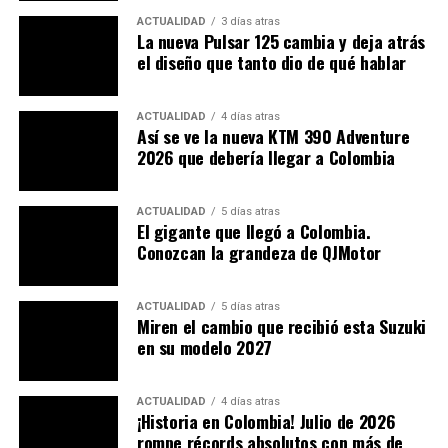
como acompañante puedan viajar con comodidad
ACTUALIDAD
3 días atras
durante horas.
La nueva Pulsar 125 cambia y deja atrás
el diseño que tanto dio de qué hablar
La protección aerodinámica también ha sido trabajada
con un carenado frontal más envolvente y una pantalla
ACTUALIDAD
4 días atras
ajustable, que reduce la fatiga en viajes largos. Además,
Así se ve la nueva KTM 390 Adventure
la marca ofrece
accesorios touring
, como maletas
2026 que debería llegar a Colombia
laterales y top case, que refuerzan su espíritu viajero.
Comparación con la SRT 600 SX
ACTUALIDAD
5 días atras
El gigante que llegó a Colombia.
Conozcan la grandeza de QJMotor
SRT 600 SX:
más cercana al trail, pensada para
incursiones off-road ligeras.
ACTUALIDAD
5 días atras
SRT 600 S:
puramente touring, con neumáticos y
Miren el cambio que recibió esta Suzuki
en su modelo 2027
llantas de carretera.
Esta diferenciación permite a QJMotor competir en dos
ACTUALIDAD
4 días atras
frentes distintos, ampliando su alcance en el mercado.
¡Historia en Colombia! Julio de 2026
rompe récords absolutos con más de