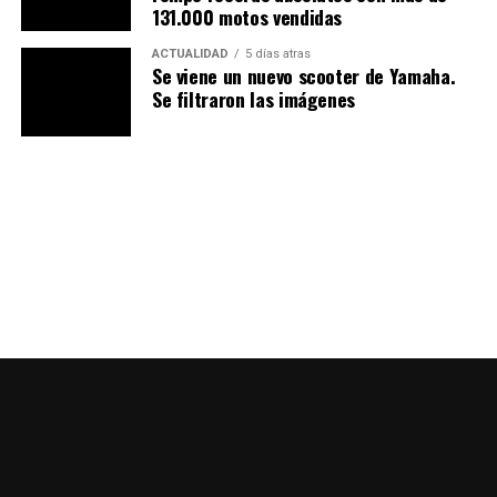
131.000 motos vendidas
ACTUALIDAD
5 días atras
Se viene un nuevo scooter de Yamaha.
Se filtraron las imágenes
Competencia directa: un terreno
dominado por marcas europeas
y japonesas
Con la SRT 600 S, QJMotor busca plantar cara a