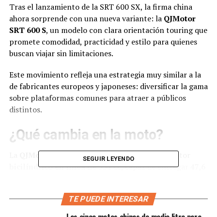
Tras el lanzamiento de la SRT 600 SX, la firma china
ahora sorprende con una nueva variante: la
QJMotor
SRT 600 S
, un modelo con clara orientación touring que
promete comodidad, practicidad y estilo para quienes
buscan viajar sin limitaciones.
Este movimiento refleja una estrategia muy similar a la
de fabricantes europeos y japoneses: diversificar la gama
sobre plataformas comunes para atraer a públicos
distintos.
¿Qué cambia en la moto?
La
QJMotor SRT 600 S
está equipada con un motor
SEGUIR LEYENDO
bicilíndrico en línea de 554 cc
, capaz de entregar
47,6
Hp a 8.250 rpm
y un par máximo de
54 Nm a 5.500
rpm
. Estas cifras la colocan dentro de la categoría
TE PUEDE INTERESAR
media, ideal para quienes desean una moto manejable,
pero con la suficiente potencia para afrontar viajes de
Las cinco motos chinas de medio litro para