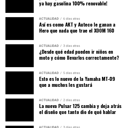
ya hay gasolina 100% renovable!
modernidad, mantiene un
carácter analógico
en su
diseño. Sin embargo, introduce una instrumentación
digital TFT de 5 pulgadas compatible con
navegación
ACTUALIDAD
6 días atras
paso a paso
y
conectividad Bluetooth
. Esta mezcla
Así es como AKT y Auteco le ganan a
Hero que nada que trae el XOOM 160
refuerza la identidad de la marca, sin perder su enfoque
práctico y emocional.
ACTUALIDAD
3 días atras
Nuevo sistema de conectividad en
¿Desde qué edad pueden ir niños en
moto y cómo llevarlos correctamente?
esta moto
El sistema de
iluminación Full LED
—incluyendo faro
ACTUALIDAD
5 días atras
Esto es lo nuevo de la Yamaha MT-09
principal, intermitentes y luz trasera— mejora la
que a muchos les gustará
visibilidad nocturna, aportando una estética moderna.
Además, la versión Mana Black incluye
puertos USB-C
dobles
, ideales para quienes viajan con dispositivos
ACTUALIDAD
2 días atras
La nueva Pulsar 125 cambia y deja atrás
electrónicos o usan sistemas de navegación externos.
el diseño que tanto dio de qué hablar
ACTUALIDAD
3 días atras