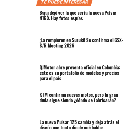
diferencia de la Himalayan 450, presentada a finales de
TE PUEDE INTERESAR
2023, este modelo incorpora un
motor bicilíndrico en
Bajaj dejó ver la que sería la nueva Pulsar
paralelo de 750 cc
. Está desarrollado sobre la base del
N160. Hay fotos espías
propulsor
Sherpa 750
, el cual promete una potencia
cercana a los
60 caballos
y un
torque máximo de 70
Nm
.
¡La rompieron en Suzuki! Se confirma el GSX-
S/R Meeting 2026
QJMotor abre preventa oficial en Colombia:
este es su portafolio de modelos y precios
para el país
KTM confirma nuevas motos, pero la gran
duda sigue siendo ¿dónde se fabricarán?
La nueva Pulsar 125 cambia y deja atrás el
Lea:
La nueva moto Benelli TRK 902 Xplorer promete
diseño que tanto dio de qué hablar