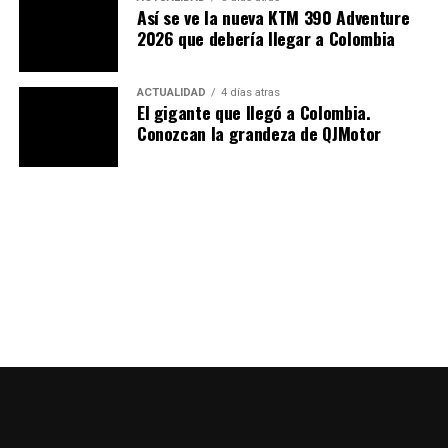
Así se ve la nueva KTM 390 Adventure
2026 que debería llegar a Colombia
ACTUALIDAD
4 días atras
El gigante que llegó a Colombia.
Conozcan la grandeza de QJMotor
Moto con una buena parte ciclo
La
Royal Enfield Himalayan 750
hereda la arquitectura
de bastidor de acero tipo cuna. Este fue desarrollado en
colaboración con
Harris Performance
. Sin embargo,
ahora está reforzada para el mayor torque del nuevo
motor.
En el apartado de suspensión, encontramos una