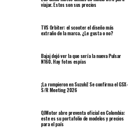
viajar. Estos son sus precios
El concurso no solo premia la estética, sino también la
coherencia conceptual, la funcionalidad y la
fidelidad al ADN Honda
, algo que las propuestas más
TVS Orbiter: el scooter el diseño más
destacadas logran con éxito. Este año participaron
11
extraño de la marca. ¿Le gusta o no?
motocicletas de 7 países
, todas presentadas en el
reconocido festival
Wheels and Waves
en Biarritz,
Francia.
Bajaj dejó ver la que sería la nueva Pulsar
N160. Hay fotos espías
¡La rompieron en Suzuki! Se confirma el GSX-
S/R Meeting 2026
QJMotor abre preventa oficial en Colombia:
este es su portafolio de modelos y precios
para el país