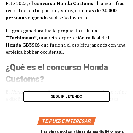
Este 2025, el
concurso Honda Customs
alcanzó cifras
récord de participación y votos, con
más de 30.000
personas
eligiendo su diseño favorito.
La gran ganadora fue la propuesta italiana
“Hachimaan”
, una reinterpretación radical de la
Honda GB350S
que fusiona el espíritu japonés con una
estética bobber occidental.
¿Qué es el concurso Honda
Customs?
El
Honda Customs Contest
es un evento anual que reúne
SEGUIR LEYENDO
a diseñadores, constructores y talleres de diferentes
países con un objetivo común:
reinventar modelos
icónicos de Honda
, especialmente los de estilo retro,
como la GB350S, bajo un enfoque completamente
TE PUEDE INTERESAR
personalizado.
Las cinco motos chinas de medio litro para