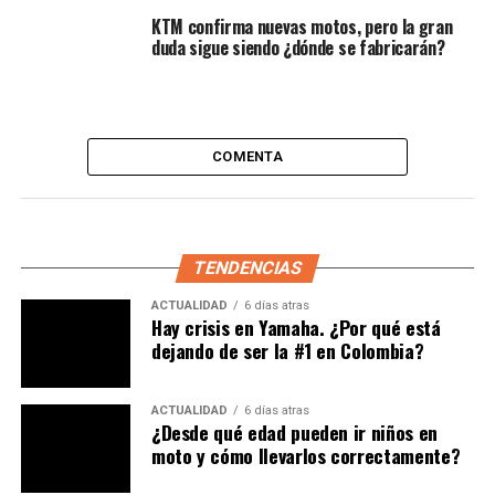
KTM confirma nuevas motos, pero la gran
duda sigue siendo ¿dónde se fabricarán?
COMENTA
TENDENCIAS
ACTUALIDAD
6 días atras
Hay crisis en Yamaha. ¿Por qué está
Lea:
Ya se preparan las nuevas Triumph 350. ¿Rival
dejando de ser la #1 en Colombia?
de la Royal Enfield y la Honda?
“Hachimaan”: El diseño que
ACTUALIDAD
6 días atras
¿Desde qué edad pueden ir niños en
conquistó Europa
moto y cómo llevarlos correctamente?
La propuesta ganadora fue obra del taller italiano