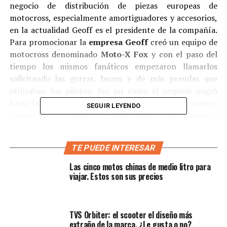
negocio de distribución de piezas europeas de
motocross, especialmente amortiguadores y accesorios,
en la actualidad Geoff es el presidente de la compañía.
Para promocionar la
empresa Geoff
creó un equipo de
motocross denominado
Moto-X Fox
y con el paso del
tiempo los mismos fanáticos empezaron llamarlos
solicitando las gorras, buzos y de más prendas que
utilizaban los pilotos; fue así como el negocio migró
hacia la ropa y accesorios tanto para los practicantes
SEGUIR LEYENDO
como para aficionados. En 2006 cambio la razón social a
Fox Head Racing
, con el fin de extender la cobertura a
otros atletas más allá del motocross, como el surf, el
TE PUEDE INTERESAR
skate y el snowboard
. Hoy en día los productos
FOX
se
distribuyen en más de
50 países alrededor del mundo
Las cinco motos chinas de medio litro para
y son patrocinadores de los
viajar. Estos son sus precios
deportistas más
sobresalientes
en cada una de sus categorías.
TVS Orbiter: el scooter el diseño más
extraño de la marca. ¿Le gusta o no?