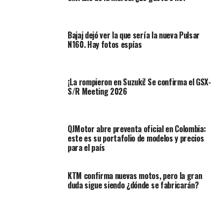
Bajaj dejó ver la que sería la nueva Pulsar
N160. Hay fotos espías
¡La rompieron en Suzuki! Se confirma el GSX-
S/R Meeting 2026
QJMotor abre preventa oficial en Colombia:
este es su portafolio de modelos y precios
para el país
La apertura de la
nueva tienda
concepto conto con la
presencia de los deportistas del
motociclismo y BMX
KTM confirma nuevas motos, pero la gran
que son imagen de la marca en nuestro país, según
duda sigue siendo ¿dónde se fabricarán?
informaron los directivos de la
marca en Colombia
esta es la primera de muchas tiendas concepto que
veremos no solo en la ciudad de Bogotá, sino también en