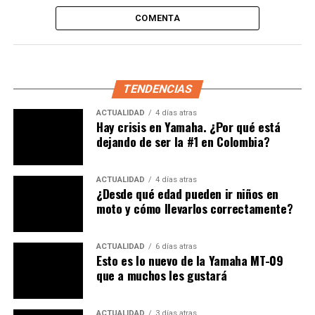
las principales ciudades del país.
Fox Racing
le apuesta
al mercado colombiano para impulsar sus productos y
COMENTA
promover deportes como
Motocross, BMX y Enduro
entre otros, además de hacer sus productos una
tendencia aspiracional y
Life-Style
para los entusiastas
de la adrenalina.
TENDENCIAS
ACTUALIDAD
4 días atras
{gallery}2015/Septiembre/Fox/Galeria{/gallery}
Hay crisis en Yamaha. ¿Por qué está
dejando de ser la #1 en Colombia?
TEMAS RELACIONADOS:
ACTUALIDAD
COLOMBIA
FOX
FOX HEAD RACING
GALERÍAS
LANZAMIENTO
MOTOCICLETAS
MOTOCICLISMO
MOTORES
MOTOS
ACTUALIDAD
4 días atras
¿Desde qué edad pueden ir niños en
NOTICIAS
NOVEDADES
PORTAL WEB
PRUEBAS
PUBLIMOTOS
PUBLIMOTOS TV
RESTRICCIONES
REVISTA
moto y cómo llevarlos correctamente?
REVISTA DE MOTOS
REVISTA ESPECIALIZADA EN MOTOCICLISMO
TEST DRIVE
VEHÍCULOS
ACTUALIDAD
6 días atras
Esto es lo nuevo de la Yamaha MT-09
A CONTINUACIÓN
que a muchos les gustará
Desafío Publimotos-Repsol GP
NO TE PIERDAS
ACTUALIDAD
3 días atras