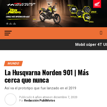
Mobil súper 4T Ult
MUNDO
La Husqvarna Norden 901 | Más
cerca que nunca
Así va el prototipo que fue lanzado en el 2019
Publicado
6 años atras
en
diciembre 7, 2020
Por
Redacción PubliMotos