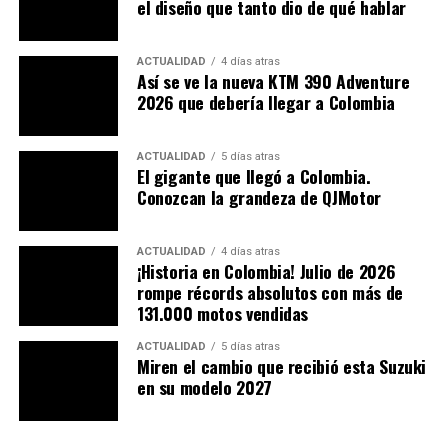
el diseño que tanto dio de qué hablar
Por otro lado, aunque la moto podría caber
perfectamente en un segmento trail, por los atributos
ACTUALIDAD
4 días atras
para la comodidad dispuestos,
se nota que el
Así se ve la nueva KTM 390 Adventure
2026 que debería llegar a Colombia
fabricante está trabajando arduamente en las
capacidades Off Road
, en este caso, equipando unas
llantas de
21” adelante y 18” atrás
, probablemente
ACTUALIDAD
5 días atras
provistas con suspensiones
WP avanzadas.
El gigante que llegó a Colombia.
Conozcan la grandeza de QJMotor
Aún tenemos fe en que Husqvarna lleve la Norden a
los concesionarios durante el 2021
, aunque, solo el
ACTUALIDAD
4 días atras
tiempo dirá si se realiza así, y posteriormente llega a
¡Historia en Colombia! Julio de 2026
Colombia, lugar donde podría hacerse de un buen
rompe récords absolutos con más de
131.000 motos vendidas
segmento del mercado.
ACTUALIDAD
5 días atras
También te puede interesar:
Miren el cambio que recibió esta Suzuki
en su modelo 2027
Prueba Honda CB190R, estilo impecable
KTM 390 Adventure ¡En Pruebas!