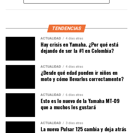
TENDENCIAS
ACTUALIDAD
4 días atras
Foto filtrada: Husqvarna
Hay crisis en Yamaha. ¿Por qué está
dejando de ser la #1 en Colombia?
901
ACTUALIDAD
4 días atras
Tenemos que decir
que la fracción de tiempo parece
¿Desde qué edad pueden ir niños en
moto y cómo llevarlos correctamente?
un poco larga si consideramos que el modelo propuesto
en el
ECIMA, poco ha cambiado hasta las fotografías
recientemente reveladas, y además, parece utilizar
ACTUALIDAD
6 días atras
elementos más que probados de KTM, es decir, una
Esto es lo nuevo de la Yamaha MT-09
que a muchos les gustará
estructura muy similar a la 790 ADV y una variación
de la motorización usada en la Duke 890. Aunque
lógicamente no será un hecho hasta que se
ACTUALIDAD
3 días atras
La nueva Pulsar 125 cambia y deja atrás
conozcan los apartados técnicos.