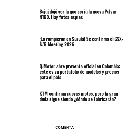
en curso; luego, en el mes pasado, las intenciones
de continuar con el plan de acción se confirmaron,
Bajaj dejó ver la que sería la nueva Pulsar
aunque sin una presentación formal del modelo
N160. Hay fotos espías
final.
Ahora,
un medio de comunicación especializado
¡La rompieron en Suzuki! Se confirma el GSX-
alemán, reveló unas fotografías de acción, donde el
S/R Meeting 2026
nuevo vehículo ya estaba siendo probado en calle,
indicando así el inicio de la última fase antes de la
producción en serie.
No obstante, según el propio
QJMotor abre preventa oficial en Colombia:
medio, no veríamos una exposición oficial hasta
este es su portafolio de modelos y precios
finales del año 2021, y la puesta en vitrinas en el
para el país
2022.
KTM confirma nuevas motos, pero la gran
duda sigue siendo ¿dónde se fabricarán?
COMENTA