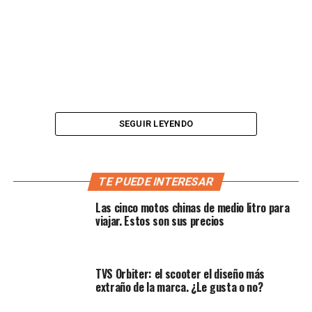
SEGUIR LEYENDO
TE PUEDE INTERESAR
Las cinco motos chinas de medio litro para
Husqvarna Norden 901
viajar. Estos son sus precios
Lo anterior fue anunciado en una exposición de
TVS Orbiter: el scooter el diseño más
inversores de Pierer Mobility
, casa matriz de este
extraño de la marca. ¿Le gusta o no?
fabricante y KTM,
durante el mes de agosto del año