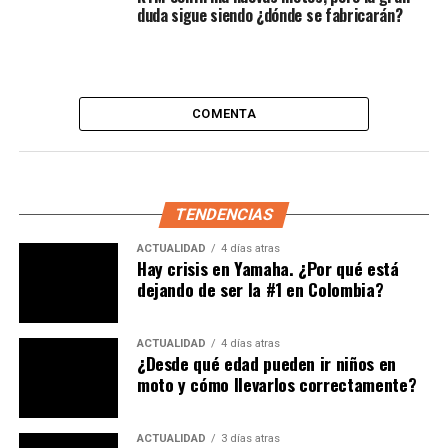
duda sigue siendo ¿dónde se fabricarán?
COMENTA
TENDENCIAS
ACTUALIDAD
4 días atras
Hay crisis en Yamaha. ¿Por qué está
dejando de ser la #1 en Colombia?
Multa por reincidir el estado de alcoholemia
ACTUALIDAD
4 días atras
¿Desde qué edad pueden ir niños en
Si con la primera vez no le bastó, repetir sí que sabrá
moto y cómo llevarlos correctamente?
maluco, las sansiones claramente van a aumentar y
quedarían de la siguiente manera.
ACTUALIDAD
3 días atras