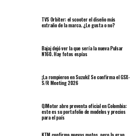
• Grado 0:
tiempo de suspensión de licencia por 1 año,
adicionalmente, tendrá que hacer 20 horas de acciones
TVS Orbiter: el scooter el diseño más
comunitarias, una
multa de $3.480.030
y un día hábil de
extraño de la marca. ¿Le gusta o no?
inmovilización del vehículo.
• Grado 1:
tiempo de suspensión de licencia por 3 años,
Bajaj dejó ver la que sería la nueva Pulsar
adicionalmente, tendrá que hacer 30 horas de acciones
N160. Hay fotos espías
comunitarias, una
multa de $6.960.060
y tres días
hábiles de inmovilización del vehículo.
• Grado 2:
tiempo de suspensión de licencia por 5 años,
¡La rompieron en Suzuki! Se confirma el GSX-
S/R Meeting 2026
adicionalmente, tendrá que hacer 40 horas de acciones
comunitarias, una
multa de $13.920.120
y seis días
hábiles de inmovilización del vehículo.
QJMotor abre preventa oficial en Colombia:
• Grado 3:
tiempo de suspensión de licencia por 10
este es su portafolio de modelos y precios
para el país
años, adicionalmente, tendrá que hacer 50 horas de
acciones comunitarias, una
multa de $27.840.240
y diez
días hábiles de inmovilización del vehículo.
KTM confirma nuevas motos, pero la gran