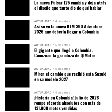
La nueva Pulsar 125 cambia y deja atrás
• Grado 0:
tiempo de suspensión de licencia por 1 año,
el diseño que tanto dio de qué hablar
adicionalmente, tendrá que hacer 20 horas de acciones
comunitarias, una
multa de $5.220.045
y un día hábil de
ACTUALIDAD
4 días atras
inmovilización del vehículo.
Así se ve la nueva KTM 390 Adventure
2026 que debería llegar a Colombia
• Grado 1:
tiempo de suspensión de licencia por 6 años,
adicionalmente, tendrá que hacer 50 horas de acciones
ACTUALIDAD
5 días atras
comunitarias, una
multa de $10.440.090
y cinco días
El gigante que llegó a Colombia.
hábiles de inmovilización del vehículo.
Conozcan la grandeza de QJMotor
• Grado 2:
tiempo de suspensión de licencia por 10
años, adicionalmente, tendrá que hacer 60 horas de
ACTUALIDAD
5 días atras
Miren el cambio que recibió esta Suzuki
acciones comunitarias, una
multa de $20.880.180
y diez
en su modelo 2027
días hábiles de inmovilización del vehículo.
• Grado 3:
tendrá cancelación de su licencia,
ACTUALIDAD
4 días atras
¡Historia en Colombia! Julio de 2026
adicionalmente, tendrá que hacer 80 horas de acciones
rompe récords absolutos con más de
comunitarias, una
multa de $41.760.360
y veinte días
131.000 motos vendidas
hábiles de inmovilización del vehículo.