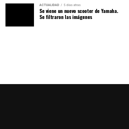
ACTUALIDAD
5 días atras
Se viene un nuevo scooter de Yamaha.
Multa por segunda reincidencia en el estado de
Se filtraron las imágenes
alcoholemia
Si con una no fue, con la segunda menos, la tercera le
sabrá “a cacho”, como diríamos popularmente, tendrá
que asumir lo siguiente.
• Grado 0:
tiempo de suspensión de licencia por 3 años,
adicionalmente, tendrá que hacer 20 horas de acciones
comunitarias, una
multa de $6.960.060
y tres días
hábiles de inmovilización del vehículo.
• Grado 1:
tendrá cancelación de su licencia,
adicionalmente, tendrá que hacer 60 horas de acciones
comunitarias, una
multa de $13.920.120
y diez días
hábiles de inmovilización del vehículo.
• Grado 2:
tendrá cancelación de su licencia,