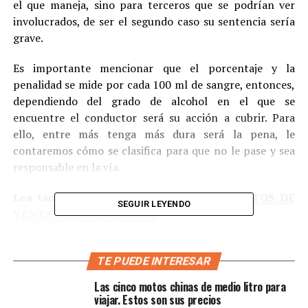
el que maneja, sino para terceros que se podrían ver
involucrados, de ser el segundo caso su sentencia sería
grave.
Es importante mencionar que el porcentaje y la
penalidad se mide por cada 100 ml de sangre, entonces,
dependiendo del grado de alcohol en el que se
encuentre el conductor será su acción a cubrir. Para
ello, entre más tenga más dura será la pena, le
contaremos cómo se clasifica para que no le pase y sea
responsable en la vía.
Lea también:
Qué va a pasar con los PUNTOS DE
SEGUIR LEYENDO
VENTA de Auteco Mobility
Multa por alcoholemia por primera vez
TE PUEDE INTERESAR
Estas son las especificaciones, detállelas muy bien y no
Las cinco motos chinas de medio litro para
las pase por alto.
viajar. Estos son sus precios