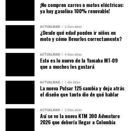
Yamaha Crypton
¡No compren carros o motos eléctricas:
Yamaha Nmax
ya hay gasolina 100% renovable!
Este patrón coincide con la tendencia nacional: modelos
ACTUALIDAD
2 días atras
de alta rotación, fácil desarme y repuestos costosos en
¿Desde qué edad pueden ir niños en
mercado negro suelen ser los preferidos por bandas
moto y cómo llevarlos correctamente?
delictivas.
¿Cómo Actúan los Ladrones?
ACTUALIDAD
4 días atras
Esto es lo nuevo de la Yamaha MT-09
que a muchos les gustará
La forma en que operan los delincuentes ha
evolucionado:
ACTUALIDAD
1 día atras
La nueva Pulsar 125 cambia y deja atrás
Hurto con arma de fuego y extorsión
el diseño que tanto dio de qué hablar
Algunas bandas amedrentan a sus víctimas;
luego exigen entre 3 y 5 millones COP para
devolver la moto.
ACTUALIDAD
2 días atras
Así se ve la nueva KTM 390 Adventure
Uso de equipos de inhibición GPS
2026 que debería llegar a Colombia
Ladrones utilizan dispositivos para bloquear la