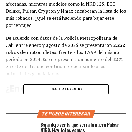
afectadas, mientras modelos como la NKD 125, ECO
Deluxe, Pulsar, Crypton y Nmax encabezan la lista de los
más robados. ¿Qué se está haciendo para bajar este
porcentaje?
De acuerdo con datos de la Policía Metropolitana de
Cali, entre enero y agosto de 2025 se presentaron
2.232
robos de motocicletas
, frente a los 1.999 del mismo
periodo en 2024. Esto representa un aumento del
12 %
en este delito, que continúa preocupando a las
autoridades y ciudadanos.
¿En qué zonas roban más
SEGUIR LEYENDO
motos?
Las áreas más afectadas por el hurto de motos incluyen:
TE PUEDE INTERESAR
Bajaj dejó ver la que sería la nueva Pulsar
Comuna 19
N160. Hay fotos espías