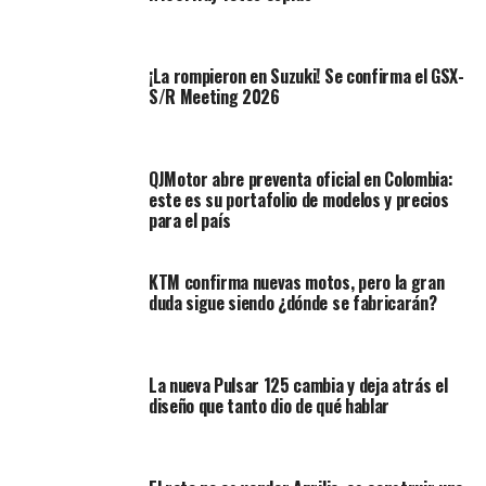
Comuna 2
Comuna 8
¡La rompieron en Suzuki! Se confirma el GSX-
S/R Meeting 2026
Además, zonas específicas como el
Puente de los Mil
Días
, la
Autopista Simón Bolívar
(desde Calipso hasta
Carrera 8), y sectores en
Siloé
,
Nápoles
y la
Carrera
Primera
, siguen siendo puntos rojos.
QJMotor abre preventa oficial en Colombia:
este es su portafolio de modelos y precios
para el país
KTM confirma nuevas motos, pero la gran
duda sigue siendo ¿dónde se fabricarán?
La nueva Pulsar 125 cambia y deja atrás el
diseño que tanto dio de qué hablar