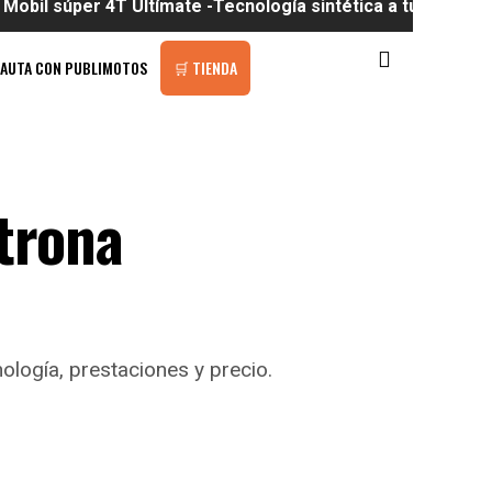
r 4T Ultímate -Tecnología sintética a tu alcance
PAUTA CON PUBLIMOTOS
🛒 TIENDA
strona
logía, prestaciones y precio.