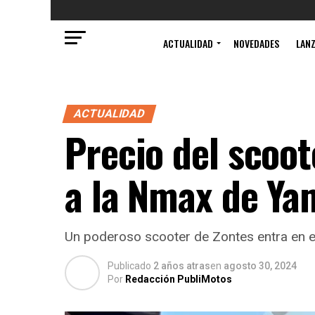
ACTUALIDAD
NOVEDADES
LAN
ACTUALIDAD
Precio del scoo
a la Nmax de Y
Un poderoso scooter de Zontes entra en e
Publicado
2 años atras
en
agosto 30, 2024
Por
Redacción PubliMotos