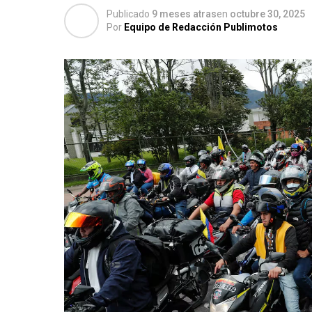
Publicado
9 meses atras
en
octubre 30, 2025
Por
Equipo de Redacción Publimotos