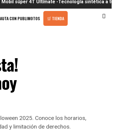
r 4T Ultímate -Tecnología sintética a tu alcance
PAUTA CON PUBLIMOTOS
🛒 TIENDA
ta!
hoy
lloween 2025. Conoce los horarios,
ad y limitación de derechos.