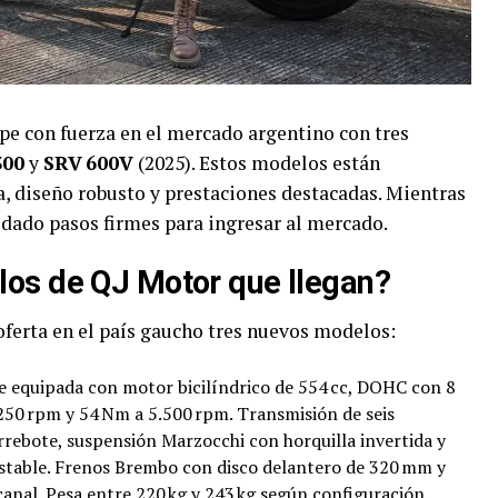
pe con fuerza en el mercado argentino con tres
300
y
SRV 600V
(2025). Estos modelos están
, diseño robusto y prestaciones destacadas. Mientras
 dado pasos firmes para ingresar al mercado.
los de QJ Motor que llegan?
oferta en el país gaucho tres nuevos modelos:
e equipada con motor bicilíndrico de 554 cc, DOHC con 8
.250 rpm y 54 Nm a 5.500 rpm. Transmisión de seis
rebote, suspensión Marzocchi con horquilla invertida y
table. Frenos Brembo con disco delantero de 320 mm y
anal. Pesa entre 220 kg y 243 kg según configuración.