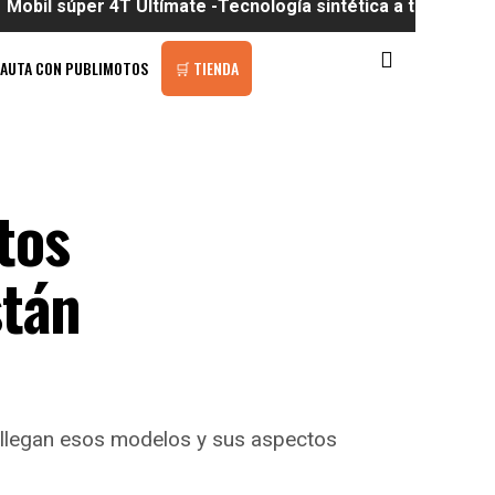
r 4T Ultímate -Tecnología sintética a tu alcance
PAUTA CON PUBLIMOTOS
🛒 TIENDA
tos
stán
llegan esos modelos y sus aspectos