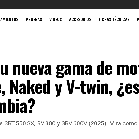
Mobil súpe
ZAMIENTOS
PRUEBAS
VIDEOS
ACCESORIOS
FICHAS TÉCNICAS
su nueva gama de mo
, Naked y V-twin, ¿e
ombia?
s SRT 550 SX, RV 300 y SRV 600V (2025). Mira como 