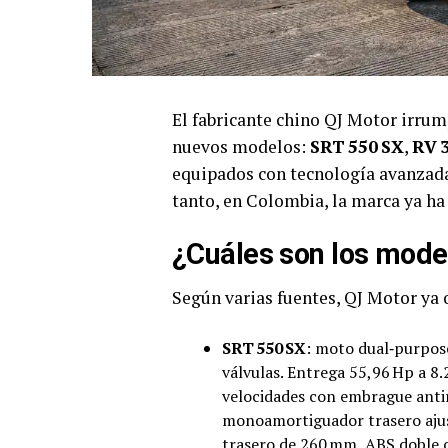
El fabricante chino QJ Motor irrum
nuevos modelos:
SRT 550 SX
,
RV 
equipados con tecnología avanzada
tanto, en Colombia, la marca ya ha
¿Cuáles son los mode
Según varias fuentes, QJ Motor ya 
SRT 550 SX
: moto dual‑purpos
válvulas. Entrega 55,96 Hp a 8
velocidades con embrague antir
monoamortiguador trasero ajus
trasero de 260 mm, ABS doble c