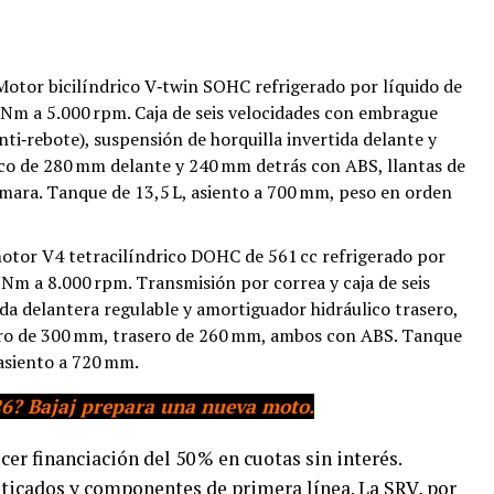
 Motor bicilíndrico V‑twin SOHC refrigerado por líquido de
6 Nm a 5.000 rpm. Caja de seis velocidades con embrague
nti‑rebote), suspensión de horquilla invertida delante y
isco de 280 mm delante y 240 mm detrás con ABS, llantas de
mara. Tanque de 13,5 L, asiento a 700 mm, peso en orden
tor V4 tetracilíndrico DOHC de 561 cc refrigerado por
 Nm a 8.000 rpm. Transmisión por correa y caja de seis
da delantera regulable y amortiguador hidráulico trasero,
ero de 300 mm, trasero de 260 mm, ambos con ABS. Tanque
 asiento a 720 mm.
6? Bajaj prepara una nueva moto.
er financiación del 50 % en cuotas sin interés.
ticados y componentes de primera línea. La SRV, por