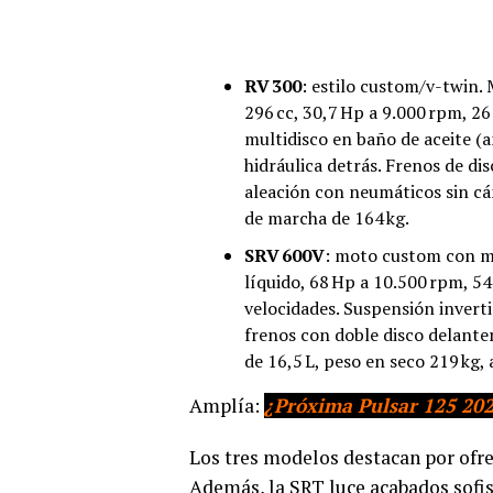
RV 300
: estilo custom/v-twin.
296 cc, 30,7 Hp a 9.000 rpm, 2
multidisco en baño de aceite (a
hidráulica detrás. Frenos de d
aleación con neumáticos sin cá
de marcha de 164 kg.
SRV 600V
: moto custom con mo
líquido, 68 Hp a 10.500 rpm, 54
velocidades. Suspensión inverti
frenos con doble disco delant
de 16,5 L, peso en seco 219 kg,
Amplía:
¿Próxima Pulsar 125 202
Los tres modelos destacan por ofrec
Además, la SRT luce acabados sofis