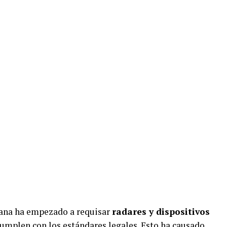
aliana ha empezado a requisar
radares y dispositivos
umplen con los estándares legales. Esto ha causado