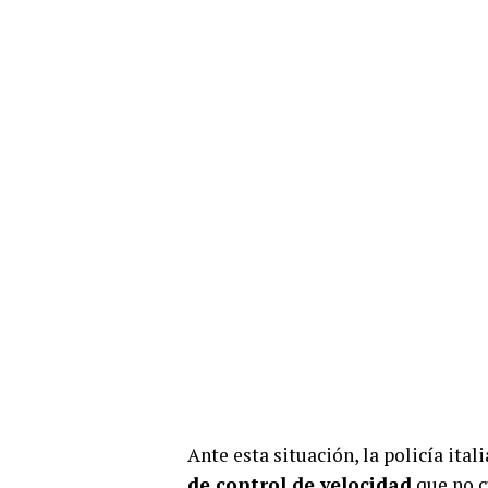
Ante esta situación, la policía it
de control de velocidad
que no c