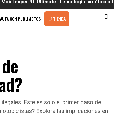
r 4T Ultímate -Tecnología sintética a tu alcance
PAUTA CON PUBLIMOTOS
🛒 TIENDA
 de
dad?
a ilegales. Este es solo el primer paso de
otociclistas? Explora las implicaciones en