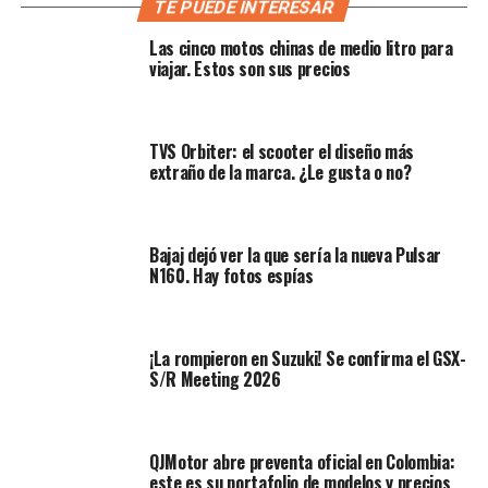
TE PUEDE INTERESAR
Las cinco motos chinas de medio litro para
viajar. Estos son sus precios
TVS Orbiter: el scooter el diseño más
extraño de la marca. ¿Le gusta o no?
Bajaj dejó ver la que sería la nueva Pulsar
N160. Hay fotos espías
Amplía:
Yamaha da el salto eléctrico con el EC-06, un
scooter pensado para el día a día moderno
¡La rompieron en Suzuki! Se confirma el GSX-
Ahora, tras casi seis años de ausencia, FB Mondial
S/R Meeting 2026
anuncia su regreso al país asiático de la mano de
Motohaus India. Según el director de Motohaus, «el
regreso de FB Mondial a India no es solo la llegada de
QJMotor abre preventa oficial en Colombia:
una motocicleta, es el ‘revivir’ de
un legado
«.
este es su portafolio de modelos y precios