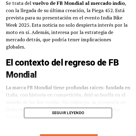
Se trata del
vuelvo de FB Mondial al mercado indio
,
con la llegada de su última creación, la Piega 452. Está
prevista para su presentación en el evento India Bike
Week 2025. Esta noticia no solo despierta interés por la
moto en sí. Además, interesa por la estrategia de
mercado detrás, que podría tener implicaciones
globales.
El contexto del regreso de FB
Mondial
La marca FB Mondial tiene profundas raíces: fundada en
Italia, con historia en competición, dejó su huella en el
mundo de las dos ruedas. Sin embargo, su presencia en
India se vio truncada tras el cierre de su distribuidor
SEGUIR LEYENDO
anterior, el grupo Motoroyale, alrededor de 2020.