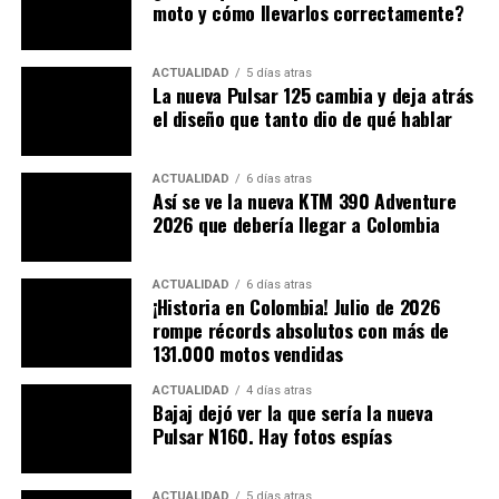
Visualmente, la Piega 452 se distingue por un
moto y cómo llevarlos correctamente?
basculante monobrazo (single-sided swing-arm), un
rasgo de gama alta. Según la prensa, esto podría
ACTUALIDAD
5 días atras
convertirla en la moto más asequible de India con este
La nueva Pulsar 125 cambia y deja atrás
tipo de elemento.
el diseño que tanto dio de qué hablar
ACTUALIDAD
6 días atras
Así se ve la nueva KTM 390 Adventure
2026 que debería llegar a Colombia
ACTUALIDAD
6 días atras
¡Historia en Colombia! Julio de 2026
rompe récords absolutos con más de
131.000 motos vendidas
ACTUALIDAD
4 días atras
Bajaj dejó ver la que sería la nueva
Pulsar N160. Hay fotos espías
Su aspecto es agresivo: cuerpo afilado, deposito
ACTUALIDAD
5 días atras