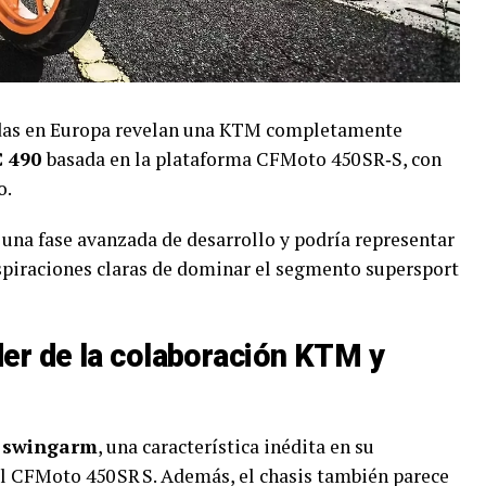
adas en Europa revelan una KTM completamente
C 490
basada en la plataforma CFMoto 450 SR‑S, con
o.
una fase avanzada de desarrollo y podría representar
 aspiraciones claras de dominar el segmento supersport
er de la colaboración KTM y
d swingarm
, una característica inédita en su
del CFMoto 450 SR S. Además, el chasis también parece