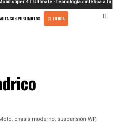
er 4T Ultímate -Tecnología sintética a tu alcance
PAUTA CON PUBLIMOTOS
🛒 TIENDA
ndrico
FMoto, chasis moderno, suspensión WP,