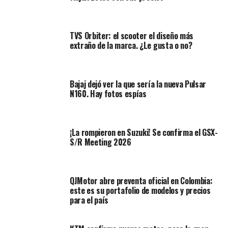
TVS Orbiter: el scooter el diseño más
extraño de la marca. ¿Le gusta o no?
Bajaj dejó ver la que sería la nueva Pulsar
N160. Hay fotos espías
¡La rompieron en Suzuki! Se confirma el GSX-
S/R Meeting 2026
Lea:
¡Exquisita y poderosa! Richard Mille RMB01, la
moto que redefine el concepto de lujo.
¿Cómo sería la moto Benda?
QJMotor abre preventa oficial en Colombia:
este es su portafolio de modelos y precios
para el país
La Chinchilla 350 CVT Neo se destaca por su diseño
retro moderno: