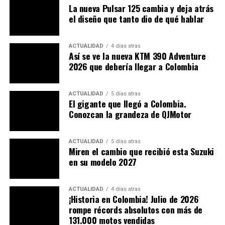
La nueva Pulsar 125 cambia y deja atrás
Quien odie cambiar de marcha al pie agradecerá esta
el diseño que tanto dio de qué hablar
innovación. La Chinchilla 350 CVT Neo mantiene el
atractivo visual y mecánico del estilo cruiser clásico,
pero lo fusiona con una tecnología automática eficiente
ACTUALIDAD
4 días atras
Así se ve la nueva KTM 390 Adventure
y accesible. Mucho más simple y económica que sistemas
2026 que debería llegar a Colombia
como DCT, AMT o E‑Clutch.
ACTUALIDAD
5 días atras
El gigante que llegó a Colombia.
Conozcan la grandeza de QJMotor
ACTUALIDAD
5 días atras
Miren el cambio que recibió esta Suzuki
en su modelo 2027
ACTUALIDAD
4 días atras
¡Historia en Colombia! Julio de 2026
rompe récords absolutos con más de
131.000 motos vendidas