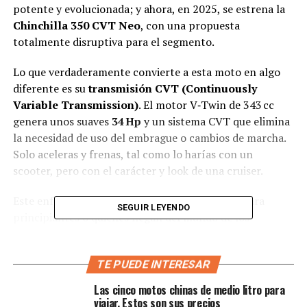
potente y evolucionada; y ahora, en 2025, se estrena la
Chinchilla 350 CVT Neo
, con una propuesta
totalmente disruptiva para el segmento.
Lo que verdaderamente convierte a esta moto en algo
diferente es su
transmisión CVT (Continuously
Variable Transmission)
. El motor V‑Twin de 343 cc
genera unos suaves
34 Hp
y un sistema CVT que elimina
la necesidad de uso del embrague o cambios de marcha.
Solo aceleras y frenas, tal como lo harías con un
scooter, pero con el carácter y look de una cruiser.
Este enfoque no solo simplifica la conducción para
SEGUIR LEYENDO
principiantes o quienes llegan del mundo de los
scooters, sino que también aporta comodidad, menos
mantenimiento y una experiencia más intuitiva para
TE PUEDE INTERESAR
todos los motoristas.
Las cinco motos chinas de medio litro para
viajar. Estos son sus precios