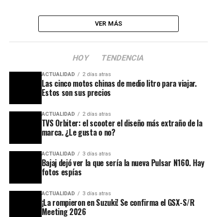
VER MÁS
HOY
TENDENCIA
ACTUALIDAD
2 días atras
Las cinco motos chinas de medio litro para viajar.
Estos son sus precios
ACTUALIDAD
2 días atras
TVS Orbiter: el scooter el diseño más extraño de la
marca. ¿Le gusta o no?
ACTUALIDAD
3 días atras
Bajaj dejó ver la que sería la nueva Pulsar N160. Hay
fotos espías
ACTUALIDAD
3 días atras
¡La rompieron en Suzuki! Se confirma el GSX-S/R
Meeting 2026