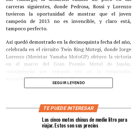
carreras siguientes, donde Pedrosa, Rossi y Lorenzo
tuvieron la oportunidad de mostrar que el joven
campeón de 2013 no es invencible, y claro está,
tampoco perfecto.
Así quedó demostrado en la decimoquinta fecha del año,
celebrada en el circuito Twin Ring Motegi, donde Jorge
Lorenzo (Movistar Yamaha MotoGP) obtuvo la victoria
en el marco del Gran Premio Motul de Japón,
consiguiendo por segunda vez en la temporada,
ascender a lo más alto del podio.
SEGUIR LEYENDO
En Motegi, Lorenzo demostró que cuando logra
TE PUEDE INTERESAR
acoplarse con su Yamaha, es uno de los grandes
Las cinco motos chinas de medio litro para
contendores en la máxima categoría.
viajar. Estos son sus precios
Allí, donde Dovizioso sobre la Ducati oficial se había