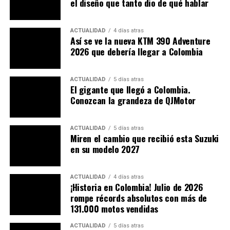
el diseño que tanto dio de qué hablar
ACTUALIDAD
4 días atras
Así se ve la nueva KTM 390 Adventure
2026 que debería llegar a Colombia
ACTUALIDAD
5 días atras
El gigante que llegó a Colombia.
Conozcan la grandeza de QJMotor
ACTUALIDAD
5 días atras
Miren el cambio que recibió esta Suzuki
en su modelo 2027
En la decimoquinta fecha de la temporada, Lorenzo se
alzó con la victoria, terminando el año con muy buenos
ACTUALIDAD
4 días atras
¡Historia en Colombia! Julio de 2026
resultados.
rompe récords absolutos con más de
131.000 motos vendidas
A falta de tres premios MotoGP ya tiene campeón para
la temporada 2014. Retomando la carrera de Motegi,
ACTUALIDAD
5 días atras