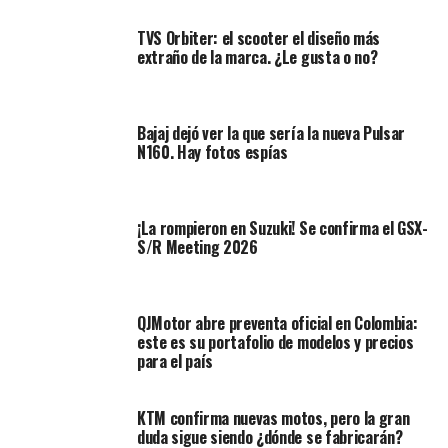
quedado con la pole, ocupando la primera fila de la
parrilla de partida junto a Rossi y Pedrosa, relegando a
TVS Orbiter: el scooter el diseño más
extraño de la marca. ¿Le gusta o no?
Márquez al cuarto lugar y Lorenzo al quinto, todo
parecía lucir complicado para el campeón vigente, y
para el de Yamaha, quien en 2013 saliera ganador en
Bajaj dejó ver la que sería la nueva Pulsar
Japón.
N160. Hay fotos espías
Desde la primera vuelta Rossi aceleraba a fondo para
quedarse con la punta, dejando atrás a su compañero de
equipo, quien era seguido por Andrea Dovizioso, Andrea
¡La rompieron en Suzuki! Se confirma el GSX-
S/R Meeting 2026
Iannone (Pramac Racing) y los dos de Honda. Ya en el
tercer giro el de Cervera ascendió un lugar, poniéndose
a rueda de la Ducati oficial, mientras que Pedrosa
luchaba con la Panigale del Pramac.
QJMotor abre preventa oficial en Colombia:
este es su portafolio de modelos y precios
para el país
Otro giro más y era Lorenzo quien tomaba el liderazgo
de la carrera, superando a VR46. Márquez sabía que
revalidación del título en la máxima categoría del
KTM confirma nuevas motos, pero la gran
duda sigue siendo ¿dónde se fabricarán?
motociclismo estaba cerca, y seguía luchando para