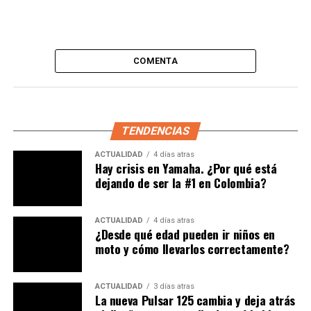
avanzar en la clasificación del gran premio japonés. Era
en la octava vuelta que sobrepasaba a Dovizioso,
ubicándose tercero, acercándose al italiano de Yamaha,
con quien mantuvo un corto duelo, para finalmente
COMENTA
quedarse con la segunda casilla.
Con un Lorenzo que ya se escapaba directo hacia la meta
sin contendor alguno, Márquez mantenía a raya a Rossi,
TENDENCIAS
cuidando ese segundo lugar que le daría el tan deseado
título de MotoGP, obteniendo el doblete con tan solo 21
ACTUALIDAD
4 días atras
Hay crisis en Yamaha. ¿Por qué está
años y 237 días, siendo el piloto más joven que logra
dejando de ser la #1 en Colombia?
esta hazaña.
ACTUALIDAD
4 días atras
¿Desde qué edad pueden ir niños en
moto y cómo llevarlos correctamente?
ACTUALIDAD
3 días atras
La nueva Pulsar 125 cambia y deja atrás