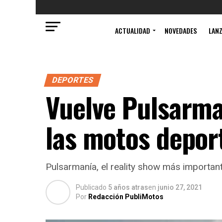
ACTUALIDAD
NOVEDADES
LAN
DEPORTES
Vuelve Pulsarma
las motos depor
Pulsarmanía, el reality show más important
Publicado
5 años atras
en
junio 27, 2021
Por
Redacción PubliMotos