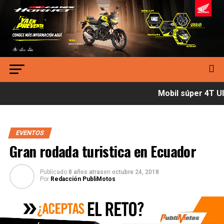
Mobil súper 4T Ult
EVENTOS
Gran rodada turistica en Ecuador
Publicado
8 años atras
en
octubre 24, 2018
Por
Redacción PubliMotos