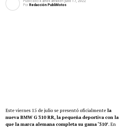
Publicado
4 años atras
en
julio 17, 2022
Por
Redacción PubliMotos
Este viernes 15 de julio se presentó oficialmente
la
nueva BMW G 310 RR, la pequeña deportiva con la
que la marca alemana completa su gama ‘310’
. En