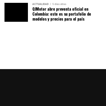
313 cc que genera de potencia
33,5 Hp a 9700 rpm y
ACTUALIDAD
5 días atras
un par máximo de 28 Nm a 7700 rpm
. El mismo viene
QJMotor abre preventa oficial en
acoplado a una caja de cambios de 6 velocidades con
Colombia: este es su portafolio de
embrague antirrebote.
modelos y precios para el país
En la parte electrónica, la BMW G 310 RR está equipada
de serie con un grupo de instrumentos TFT inteligente