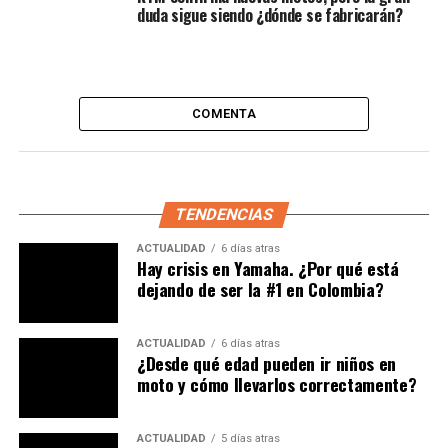
BMW S 1000 RR.
Sus dimensiones y su bajo peso
duda sigue siendo ¿dónde se fabricarán?
prometen agilidad en el manejo.
COMENTA
TENDENCIAS
ACTUALIDAD
6 días atras
Hay crisis en Yamaha. ¿Por qué está
dejando de ser la #1 en Colombia?
No obstante,
la G 310 RR está equipada con el mismo
diseño de carenado que se encuentra en TVS
. Sin
ACTUALIDAD
6 días atras
¿Desde qué edad pueden ir niños en
embargo, obtiene nuevos detalles en pintura y el
moto y cómo llevarlos correctamente?
logotipo BMW para diferenciarlo del modelo donante.
La parte delantera mantiene un diseño de cola
puntiaguda con faros LED de doble haz, asientos
ACTUALIDAD
5 días atras