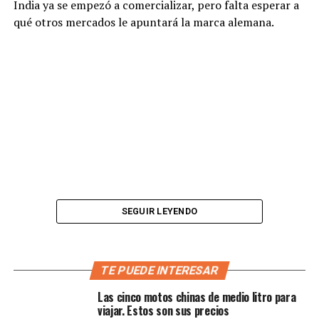
India ya se empezó a comercializar, pero falta esperar a
qué otros mercados le apuntará la marca alemana.
SEGUIR LEYENDO
Igual que sus hermanas BMW G 310 R y G 310 GS,
la
TE PUEDE INTERESAR
deportiva se ha desarrollado junto al fabricante
Las cinco motos chinas de medio litro para
indio TVS Motor Company
. No en vano,
la BMW G
viajar. Estos son sus precios
310 RR comparte gran parte de la base y