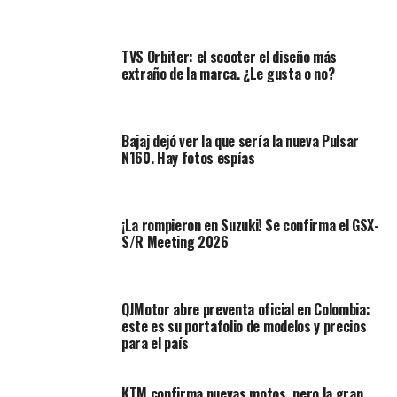
componentes de la TVS Apache RR 310
y será
fabricada también en la planta de la localidad de Hosur.
TVS Orbiter: el scooter el diseño más
extraño de la marca. ¿Le gusta o no?
Lea también:
5 recomendaciones para comprar
repuestos de moto por internet
Bajaj dejó ver la que sería la nueva Pulsar
N160. Hay fotos espías
Esta primera edición de la BMW G 310 RR se ofrece en
dos variantes de color (una en negro metálico y otra con
una combinación de blanco, azul y rojo, típicos de la
¡La rompieron en Suzuki! Se confirma el GSX-
marca).
S/R Meeting 2026
Conozca los detalles en el video oficial
QJMotor abre preventa oficial en Colombia:
Las diferencias con los otros dos modelos de la gama
este es su portafolio de modelos y precios
310 están principalmente en el carenado completo
para el país
típico de las RR con una estudiada aerodinámica y que
junto a sus esquemas de color
evocan la superbike
KTM confirma nuevas motos, pero la gran