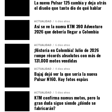
La nueva Pulsar 125 cambia y deja atrás
divididos, manillar más bajo y luces traseras LED.
La
el diseño que tanto dio de qué hablar
versión BMW también viene con el mismo diseño de
llantas de aleación.
ACTUALIDAD
6 días atras
Así se ve la nueva KTM 390 Adventure
Lea también:
Victory Blackline Zontes en Bogotá |
2026 que debería llegar a Colombia
De Asia para los colombianos
ACTUALIDAD
6 días atras
¡Historia en Colombia! Julio de 2026
rompe récords absolutos con más de
131.000 motos vendidas
ACTUALIDAD
4 días atras
Bajaj dejó ver la que sería la nueva
Pulsar N160. Hay fotos espías
ACTUALIDAD
5 días atras
KTM confirma nuevas motos, pero la
gran duda sigue siendo ¿dónde se
La motocicleta tiene el mismo motor monocilíndrico de
fabricarán?