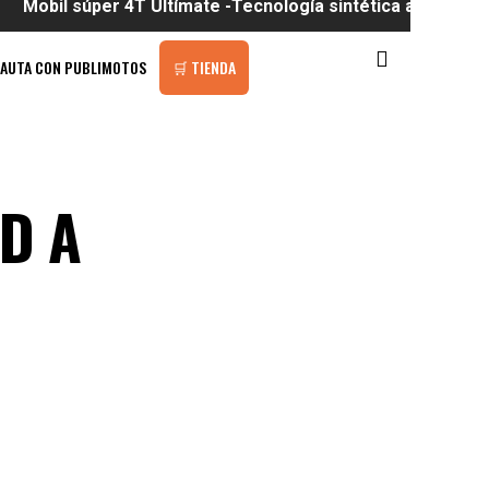
l súper 4T Ultímate -Tecnología sintética a tu alcance
PAUTA CON PUBLIMOTOS
🛒 TIENDA
D A