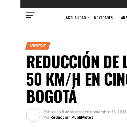
ACTUALIDAD
NOVEDADES
LAN
VIDEOS
REDUCCIÓN DE L
50 KM/H EN CI
BOGOTÁ
Publicado
8 años atras
en
noviembre 26, 2018
Por
Redacción PubliMotos