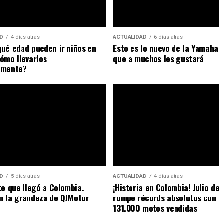
D
4 días atras
ACTUALIDAD
6 días atras
ué edad pueden ir niños en
Esto es lo nuevo de la Yamah
ómo llevarlos
que a muchos les gustará
amente?
D
5 días atras
ACTUALIDAD
4 días atras
te que llegó a Colombia.
¡Historia en Colombia! Julio d
n la grandeza de QJMotor
rompe récords absolutos con
131.000 motos vendidas