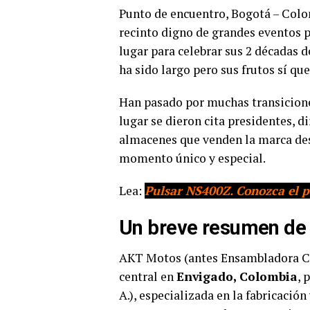
Punto de encuentro, Bogotá – Col
recinto digno de grandes eventos p
lugar para celebrar sus 2 décadas d
ha sido largo pero sus frutos sí qu
Han pasado por muchas transicione
lugar se dieron cita presidentes, d
almacenes que venden la marca des
momento único y especial.
Lea:
Pulsar NS400Z. Conozca el p
Un breve resumen de 
AKT Motos (antes Ensambladora Co
central en
Envigado, Colombia
, 
A.), especializada en la fabricació