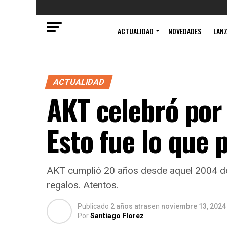
ACTUALIDAD
NOVEDADES
LAN
ACTUALIDAD
AKT celebró por
Esto fue lo que 
AKT cumplió 20 años desde aquel 2004 dond
regalos. Atentos.
Publicado
2 años atras
en
noviembre 13, 2024
Por
Santiago Florez