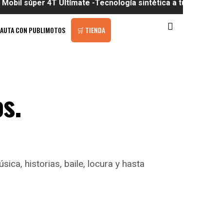
er 4T Ultímate -Tecnología sintética a tu alcance
PAUTA CON PUBLIMOTOS
🛒 TIENDA
s.
a, historias, baile, locura y hasta