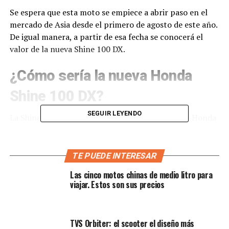
Se espera que esta moto se empiece a abrir paso en el
mercado de Asia desde el primero de agosto de este año.
De igual manera, a partir de esa fecha se conocerá el
valor de la nueva Shine 100 DX.
¿Cómo sería la nueva Honda
Shine 100 DX?
SEGUIR LEYENDO
La Shine 100 DX aporta un cambio en la gama de Honda
para uso diario. Nos encontramos con un diseño
refinado y mejoras prácticas. Incorpora un faro
delantero de nuevo diseño con molduras cromadas.
TE PUEDE INTERESAR
Incluye un depósito de combustible ancho y esculpido
Las cinco motos chinas de medio litro para
con la marca Honda y vibrantes gráficos en la carrocería
viajar. Estos son sus precios
que hacen resaltar a la mirada.
TVS Orbiter: el scooter el diseño más