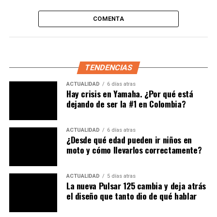
cromada al silenciador, dándole un toque de elegancia y
de alta gama en la carretera.
COMENTA
Diseñado para la comodidad diaria, el Shine 100 DX viene
con un asiento largo y ergonómico. Esto garantiza
amplio espacio y apoyo tanto para el conductor como
para el acompañante.
TENDENCIAS
ACTUALIDAD
6 días atras
Lea:
¿Una característica nueva para las motos de
Hay crisis en Yamaha. ¿Por qué está
CFMoto? Estarían implementando unas “alas
dejando de ser la #1 en Colombia?
plegables”
ACTUALIDAD
6 días atras
¿La moto trae nuevas
¿Desde qué edad pueden ir niños en
moto y cómo llevarlos correctamente?
características?
Teniendo en cuenta la Shine 100 DX incorpora como
ACTUALIDAD
5 días atras
novedad, una pantalla moderna de instrumentos digital
La nueva Pulsar 125 cambia y deja atrás
el diseño que tanto dio de qué hablar
LCD. En esta pantalla, se mostrará el kilometraje en
tiempo real, la distancia restante hasta vaciarse y un