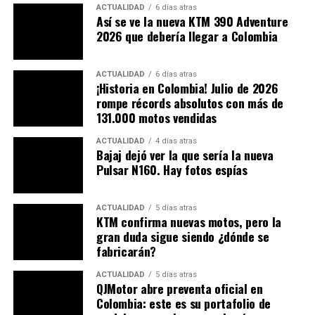
indicador de mantenimiento. Dentro de los sistemas
ACTUALIDAD
6 días atras
Así se ve la nueva KTM 390 Adventure
trae la función de apagado del motor mediante la pata
2026 que debería llegar a Colombia
lateral.
Este modelo integra un motor de 98,98 cc con inyección
ACTUALIDAD
6 días atras
de combustible. Entrega una potencia de 7,28 Hp a 7.500
¡Historia en Colombia! Julio de 2026
rompe récords absolutos con más de
rpm y 8,04 Nm a 5.000 rpm. Acoplado a una caja de
131.000 motos vendidas
cambios de 4 velocidades, el motor se beneficia de la
tecnología ESP (Enhanced Smart Power) y PGM-FI de
ACTUALIDAD
4 días atras
Honda. Lo cual ofrece una aceleración más suave, una
Bajaj dejó ver la que sería la nueva
Pulsar N160. Hay fotos espías
menor fricción y una mayor eficiencia del consumo del
combustible sin sacrificar rendimiento.
ACTUALIDAD
5 días atras
KTM confirma nuevas motos, pero la
gran duda sigue siendo ¿dónde se
fabricarán?
ACTUALIDAD
5 días atras
QJMotor abre preventa oficial en
Colombia: este es su portafolio de