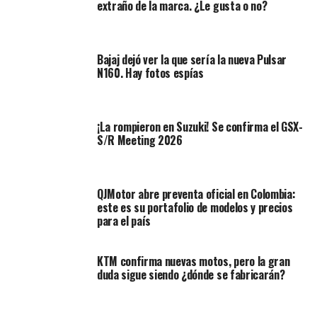
extraño de la marca. ¿Le gusta o no?
Bajaj dejó ver la que sería la nueva Pulsar
N160. Hay fotos espías
¡La rompieron en Suzuki! Se confirma el GSX-
S/R Meeting 2026
QJMotor abre preventa oficial en Colombia:
este es su portafolio de modelos y precios
para el país
KTM confirma nuevas motos, pero la gran
duda sigue siendo ¿dónde se fabricarán?
Observamos que tanto el motor y la barra de agarre son
totalmente negros. Además, agregaron una cubierta