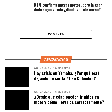
KTM confirma nuevas motos, pero la gran
duda sigue siendo ¿dónde se fabricarán?
Amplía:
Mira esta moto deportiva con ADN europeo,
COMENTA
pero ¿sabes de dónde es?
El motor monocilíndrico
eSP+ de 330 cc
se mantiene,
entregando aproximadamente
28,6 Hp
y un torque de
31,5 Nm
. Estas cifras no variarán, según los reportes,
TENDENCIAS
para asegurar que el scooter no pierda su carácter ágil
ACTUALIDAD
5 días atras
tanto en ciudad como en carretera.
Hay crisis en Yamaha. ¿Por qué está
dejando de ser la #1 en Colombia?
También se incorpora un
sensor de oxígeno (O₂)
y se
optimizan los componentes internos del silenciador y el
ACTUALIDAD
5 días atras
catalizador, lo que permite mantener potencia mientras
¿Desde qué edad pueden ir niños en
se mejora la eficiencia y emisiones.
moto y cómo llevarlos correctamente?