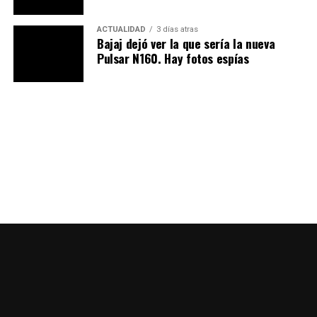
versión frente a las ediciones anteriores sin cambiar
ACTUALIDAD
3 días atras
drásticamente el diseño base.
Bajaj dejó ver la que sería la nueva
Pulsar N160. Hay fotos espías
El diseño general del scooter —con horquilla delantera
invertida de 37 mm, chasis tubular de acero, dobles
amortiguadores traseros con depósito separado,