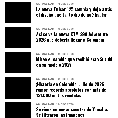
El peso en orden de marcha se sitúa alrededor de
186 kg
.
ACTUALIDAD
4 días atras
Y el consumo homologado seguirá siendo bajo: se
La nueva Pulsar 125 cambia y deja atrás
menciona un valor de
3,7 L/100 km
en condiciones
el diseño que tanto dio de qué hablar
mixtas.
ACTUALIDAD
5 días atras
¿Mejoras visuales en moto?
Así se ve la nueva KTM 390 Adventure
2026 que debería llegar a Colombia
Uno de los cambios visibles más notables es la
nueva
paleta de colores
que estrena para 2026. Honda
presenta opciones como:
ACTUALIDAD
6 días atras
Miren el cambio que recibió esta Suzuki
en su modelo 2027
Pearl Falcon Grey
Iridium Gray Metallic
ACTUALIDAD
5 días atras
¡Historia en Colombia! Julio de 2026
Mat Pearl Cool White
rompe récords absolutos con más de
131.000 motos vendidas
Mat Coal Black Metallic
Estos tonos buscan acentuar sus líneas robustas,
ACTUALIDAD
6 días atras
Se viene un nuevo scooter de Yamaha.
evocando un estilo aventurero, moderno y con carácter.
Se filtraron las imágenes
Además, estos colores ayudarán a diferenciar esta