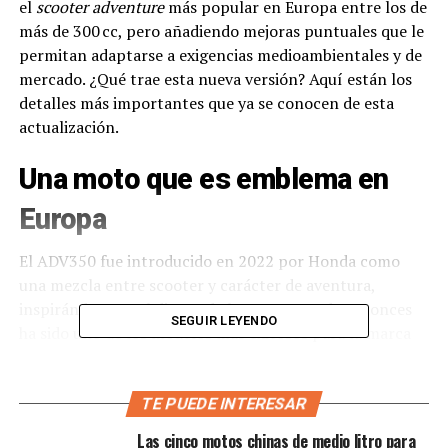
el
scooter adventure
más popular en Europa entre los de
más de 300 cc, pero añadiendo mejoras puntuales que le
permitan adaptarse a exigencias medioambientales y de
mercado. ¿Qué trae esta nueva versión? Aquí están los
detalles más importantes que ya se conocen de esta
actualización.
Una moto que es emblema en
Europa
El ADV350 fue introducido en 2022 por Honda como
una mezcla entre scooter y carácter de aventura,
inspirándose en el diseño de la X‑ADV. Desde entonces
SEGUIR LEYENDO
ha sido uno de los modelos más exitosos para la marca
en territorio europeo. En 2024 fue el
scooter más
vendido de más de 300 cc
en Europa.
TE PUEDE INTERESAR
Además, en diversos mercados, su acogida ha sido tan
Las cinco motos chinas de medio litro para