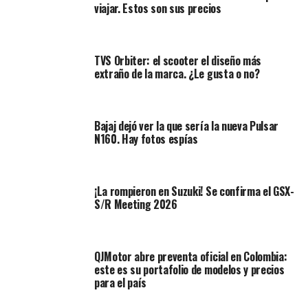
fuerte que ya figura entre las motos más vendidas en
viajar. Estos son sus precios
general, gracias a su balance entre funcionalidad
urbana, presencia estética y prestaciones aceptables.
TVS Orbiter: el scooter el diseño más
¿Qué cambia para el modelo 2026?
extraño de la marca. ¿Le gusta o no?
Para 2026, Honda ha optado por hacer ajustes más que
una reingeniería total. En motores y electrónica se
Bajaj dejó ver la que sería la nueva Pulsar
introducen cambios en el escape, el catalizador y la
N160. Hay fotos espías
programación de la ECU para cumplir con normas más
estrictas (por ejemplo, Euro 5+).
¡La rompieron en Suzuki! Se confirma el GSX-
S/R Meeting 2026
QJMotor abre preventa oficial en Colombia:
este es su portafolio de modelos y precios
para el país