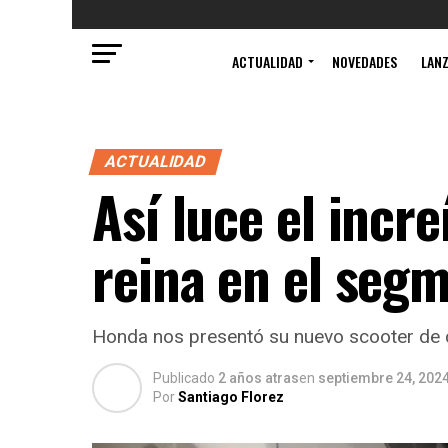
ACTUALIDAD
NOVEDADES
LAN
ACTUALIDAD
Así luce el incr
reina en el seg
Honda nos presentó su nuevo scooter de ca
Publicado
2 años atras
en
septiembre 24, 202
Por
Santiago Florez