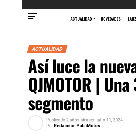
ACTUALIDAD
NOVEDADES
LAN
ACTUALIDAD
Así luce la nuev
QJMOTOR | Una 3
segmento
Publicado
2 años atras
en
julio 11, 2024
Por
Redacción PubliMotos