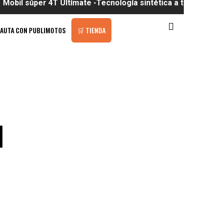
er 4T Ultímate -Tecnología sintética a tu alcance
PAUTA CON PUBLIMOTOS
🛒 TIENDA
l