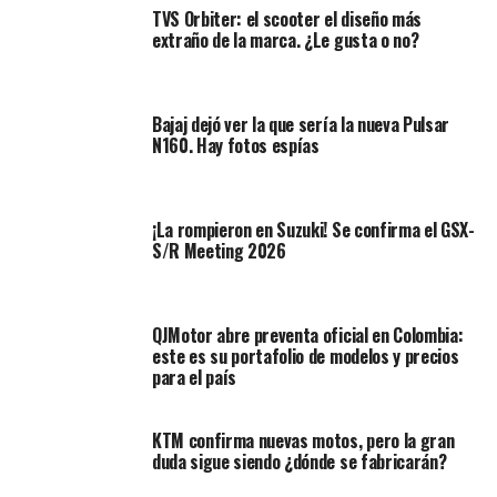
TVS Orbiter: el scooter el diseño más
Ambos modelos están equipados con
motores
extraño de la marca. ¿Le gusta o no?
monocilíndricos de cuatro tiempos, refrigerados por
agua, SOHC y cuatro válvulas
, pero con filosofías
distintas:
Bajaj dejó ver la que sería la nueva Pulsar
N160. Hay fotos espías
¡La rompieron en Suzuki! Se confirma el GSX-
S/R Meeting 2026
QJMotor abre preventa oficial en Colombia:
este es su portafolio de modelos y precios
para el país
KTM confirma nuevas motos, pero la gran
duda sigue siendo ¿dónde se fabricarán?
TF250-E
: Con un diámetro x carrera de
78 mm x