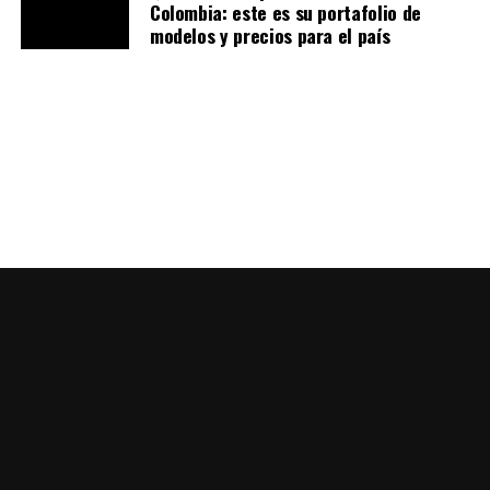
Colombia: este es su portafolio de
modelos y precios para el país
La configuración se gestiona mediante interruptores
ergonómicos con
LEDs integrados
para verificación
visual, mientras que el
módulo Wi-Fi opcional
permite
cargar mapas personalizados vía la app
Triumph MX
Tune Pro
.
Chasis y suspensión: precisión en
todo terreno