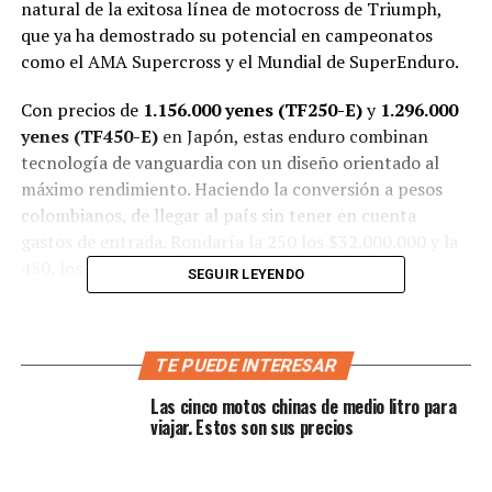
natural de la exitosa línea de motocross de Triumph,
que ya ha demostrado su potencial en campeonatos
como el AMA Supercross y el Mundial de SuperEnduro.
Con precios de
1.156.000 yenes (TF250-E)
y
1.296.000
yenes (TF450-E)
en Japón, estas enduro combinan
tecnología de vanguardia con un diseño orientado al
máximo rendimiento. Haciendo la conversión a pesos
colombianos, de llegar al país sin tener en cuenta
gastos de entrada. Rondaría la 250 los $32.000.000 y la
450, los $36.000.000.
SEGUIR LEYENDO
TE PUEDE INTERESAR
Las cinco motos chinas de medio litro para
Motorización y arquitectura
viajar. Estos son sus precios
mecánica
de estas dos Triumph