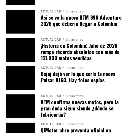
Triumph ha integrado un paquete electrónico
desarrollado en colaboración con
Athena
(Italia), que
ACTUALIDAD
6 días atras
Así se ve la nueva KTM 390 Adventure
incluye:
2026 que debería llegar a Colombia
Control de tracción ajustable
: adaptable a
condiciones de adherencia variables.
ACTUALIDAD
6 días atras
¡Historia en Colombia! Julio de 2026
Dos mapas de potencia
: uno agresivo para
rompe récords absolutos con más de
rectas y otro suave para secciones técnicas,
131.000 motos vendidas
seleccionables sobre la marcha.
ACTUALIDAD
4 días atras
Bajaj dejó ver la que sería la nueva
Control de lanzamiento (launch control) y
Pulsar N160. Hay fotos espías
cambio rápido
: para aceleraciones óptimas y
reducciones de marcha sin cortes de potencia.
ACTUALIDAD
5 días atras
KTM confirma nuevas motos, pero la
gran duda sigue siendo ¿dónde se
fabricarán?
ACTUALIDAD
5 días atras
QJMotor abre preventa oficial en