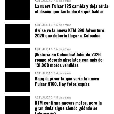
ACTUALIDAD
5 días atras
El fallo, aunque poco frecuente, puede llegar a tener un
La nueva Pulsar 125 cambia y deja atrás
gran impacto, mas que todo en motos de alto
el diseño que tanto dio de qué hablar
rendimiento como estas.
ACTUALIDAD
6 días atras
En motos de más de 200 caballos de fuerza, un fallo
Así se ve la nueva KTM 390 Adventure
estructural más la fuerza de los frenos
no es un detalle
2026 que debería llegar a Colombia
menor
: puede ser la diferencia entre un susto y un
accidente fatal.
ACTUALIDAD
6 días atras
¡Historia en Colombia! Julio de 2026
rompe récords absolutos con más de
131.000 motos vendidas
ACTUALIDAD
4 días atras
Bajaj dejó ver la que sería la nueva
Pulsar N160. Hay fotos espías
ACTUALIDAD
5 días atras
KTM confirma nuevas motos, pero la
gran duda sigue siendo ¿dónde se
fabricarán?