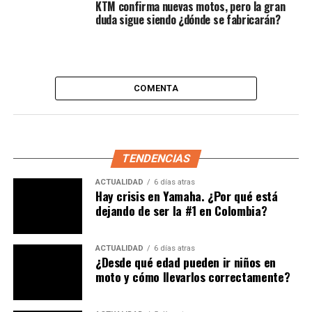
KTM confirma nuevas motos, pero la gran
Lea:
¿Qué trae WMOTO para su portafolio? conoce
duda sigue siendo ¿dónde se fabricarán?
las motos Cruiser AMT 125 y la EZ125i
¿Cuál es el problema en la moto y
por qué es grave?
COMENTA
El defecto identificado se relaciona con un
componente
del semieje trasero
. Según el informe, «El eje de la
rueda trasera podría perder su integridad estructural y
TENDENCIAS
romperse». El informe añade que esto podría ocurrir
mientras se conduce, lo que podría aumentar el riesgo
ACTUALIDAD
6 días atras
Hay crisis en Yamaha. ¿Por qué está
de accidente y lesiones.
dejando de ser la #1 en Colombia?
¿Riesgo potencial para los
ACTUALIDAD
6 días atras
conductores?
¿Desde qué edad pueden ir niños en
moto y cómo llevarlos correctamente?
Aunque no se han reportado incidentes graves hasta la
fecha, Ducati ha decidido
actuar de forma preventiva
.