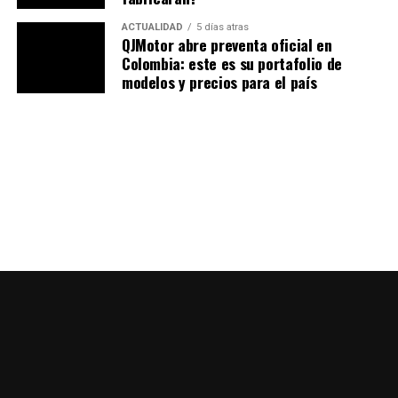
ACTUALIDAD
5 días atras
QJMotor abre preventa oficial en
¿Qué deben hacer los propietarios
Colombia: este es su portafolio de
de las motos afectadas?
modelos y precios para el país
Ducati está
contactando a los propietarios
registrados
en los concesionarios oficiales para que
acudan a una revisión gratuita. El procedimiento incluye
una
inspección y posible sustitución
, en caso de que se
confirme el riesgo.
Pasos recomendados:
Verifica el número VIN de tu motocicleta
y
compáralo con la lista proporcionada por Ducati
o los concesionarios oficiales.
No ignores los síntomas
: si notas una
sensación rara o ruidos excesivos, acude de