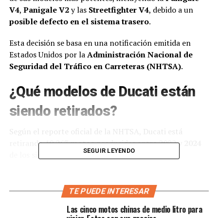
V4
,
Panigale V2
y las
Streetfighter V4
, debido a un
posible defecto en el sistema trasero
.
Esta decisión se basa en una notificación emitida en
Estados Unidos por la
Administración Nacional de
Seguridad del Tráfico en Carreteras (NHTSA)
.
¿Qué modelos de Ducati están
siendo retirados?
Según el reporte oficial de la NHTSA, Ducati está
retirando
10.263 motos
producidas entre
2022 y 2024
SEGUIR LEYENDO
de los siguientes modelos:
Panigale V2
TE PUEDE INTERESAR
Panigale V4
Las cinco motos chinas de medio litro para
Streetfighter V2