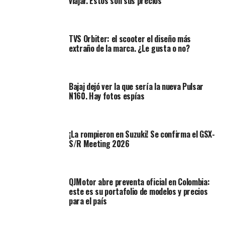
viajar. Estos son sus precios
Streetfighter V4
TVS Orbiter: el scooter el diseño más
extraño de la marca. ¿Le gusta o no?
Bajaj dejó ver la que sería la nueva Pulsar
N160. Hay fotos espías
¡La rompieron en Suzuki! Se confirma el GSX-
S/R Meeting 2026
El problema afecta a
motos comercializadas en el
QJMotor abre preventa oficial en Colombia:
mercado estadounidense
, aunque no se descarta que
este es su portafolio de modelos y precios
para el país
unidades en otros países, puedan estar comprometidas
si fueron fabricadas en los mismos lotes.