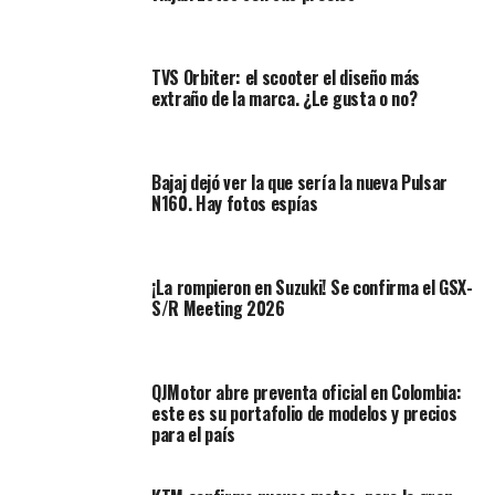
TVS Orbiter: el scooter el diseño más
extraño de la marca. ¿Le gusta o no?
Bajaj dejó ver la que sería la nueva Pulsar
N160. Hay fotos espías
¡La rompieron en Suzuki! Se confirma el GSX-
S/R Meeting 2026
Lo que pasa después del
partido
QJMotor abre preventa oficial en Colombia:
este es su portafolio de modelos y precios
En muchas ciudades del país, después de cada
para el país
celebración aparecen las caravanas, los acelerones, las
maniobras peligrosas y, lo más grave, personas que