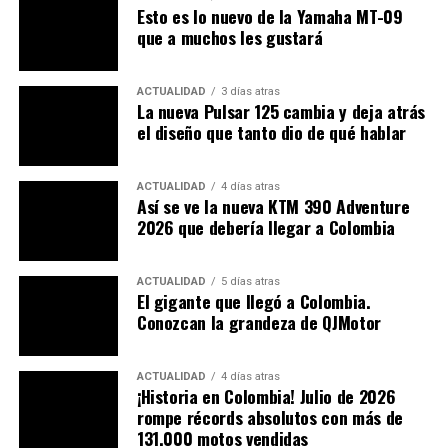
Esto es lo nuevo de la Yamaha MT-09
no la última prenda con la que una familia recuerde a
que a muchos les gustará
quien salió a celebrar y nunca volvió.
ACTUALIDAD
3 días atras
La nueva Pulsar 125 cambia y deja atrás
el diseño que tanto dio de qué hablar
ACTUALIDAD
4 días atras
El llamado de PubliMotos
Así se ve la nueva KTM 390 Adventure
2026 que debería llegar a Colombia
Desde PubliMotos hacemos un llamado sencillo, pero
que puede salvar vidas: si va a celebrar, hágalo. Grite los
ACTUALIDAD
5 días atras
goles, abrace a sus amigos, disfrute el triunfo de
El gigante que llegó a Colombia.
Conozcan la grandeza de QJMotor
Colombia. Pero si va a consumir alcohol, no conduzca su
motocicleta.
ACTUALIDAD
4 días atras
Organice un conductor elegido, utilice transporte
¡Historia en Colombia! Julio de 2026
público, solicite un servicio de transporte o espere el
rompe récords absolutos con más de
131.000 motos vendidas
tiempo necesario antes de volver a manejar.