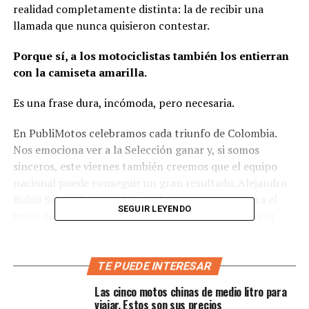
realidad completamente distinta: la de recibir una
llamada que nunca quisieron contestar.
Porque sí, a los motociclistas también los entierran
con la camiseta amarilla.
Es una frase dura, incómoda, pero necesaria.
En PubliMotos celebramos cada triunfo de Colombia.
Nos emociona ver a la Selección ganar y, si somos
sinceros, este viernes también creemos que el equipo
nacional puede conseguir un gran resultado. Alejandro
Rubio Sabogal ya está haciendo sus agüeros contra el
SEGUIR LEYENDO
brujo de Ghana y el ambiente futbolero se siente por
todas partes.
Sin embargo, hay algo que nos preocupa mucho más que
TE PUEDE INTERESAR
el marcador.
Las cinco motos chinas de medio litro para
viajar. Estos son sus precios