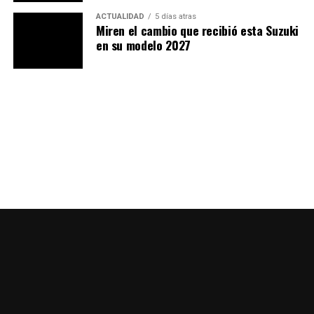
ACTUALIDAD
5 días atras
La mejor celebración siempre será llegar vivo a
Miren el cambio que recibió esta Suzuki
casa.
en su modelo 2027
Opinión de PubliMotos
En PubliMotos creemos que la pasión por las motos
siempre debe ir acompañada de responsabilidad. Ningún
partido, por importante que sea, merece que una familia