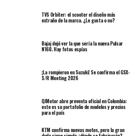
en 5.5 horas; autonomía estimada de 65 millas
(~104 km) a 50 km/h.
TVS Orbiter: el scooter el diseño más
extraño de la marca. ¿Le gusta o no?
Velocidad máxima:
limitada a 85 km/h (53 mph)
para licencias A1 en Europa o uso off-road en
EE.UU.
Bajaj dejó ver la que sería la nueva Pulsar
Suspensión de largo recorrido:
215 mm
N160. Hay fotos espías
adelante, 248 mm atrás; ruedas 21″/18″ con
frenos de disco ajustables.
¡La rompieron en Suzuki! Se confirma el GSX-
S/R Meeting 2026
QJMotor abre preventa oficial en Colombia:
este es su portafolio de modelos y precios
para el país
KTM confirma nuevas motos, pero la gran
duda sigue siendo ¿dónde se fabricarán?