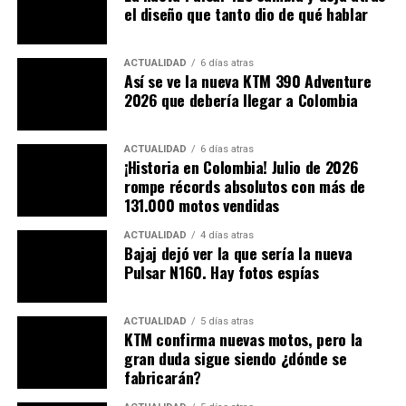
puede salir caro. Mira estas recomendaciones.
el diseño que tanto dio de qué hablar
Precios competitivos y alcance
ACTUALIDAD
6 días atras
Así se ve la nueva KTM 390 Adventure
global
2026 que debería llegar a Colombia
En el mercado de EE.UU., la Zero XB parte de USD 4.195
y la Zero XE de USD 6.495. Caso difernetes pasa en
ACTUALIDAD
6 días atras
¡Historia en Colombia! Julio de 2026
Europa, donde los precios son ligeramente mayores:
rompe récords absolutos con más de
€4.500 para la XB y €6.500 para la XE (IVA incluido).
131.000 motos vendidas
Son precios sin precedentes en la marca, dado que
ACTUALIDAD
4 días atras
modelos anteriores superaban ampliamente los
Bajaj dejó ver la que sería la nueva
Pulsar N160. Hay fotos espías
USD 15.000. La línea X representa el primer movimiento
de Zero hacia el mercado masivo y rentable.
ACTUALIDAD
5 días atras
¿La moto podría llegar a
KTM confirma nuevas motos, pero la
gran duda sigue siendo ¿dónde se
Latinoamérica o Colombia?
fabricarán?
Aunque aún no hay confirmación oficial de importación