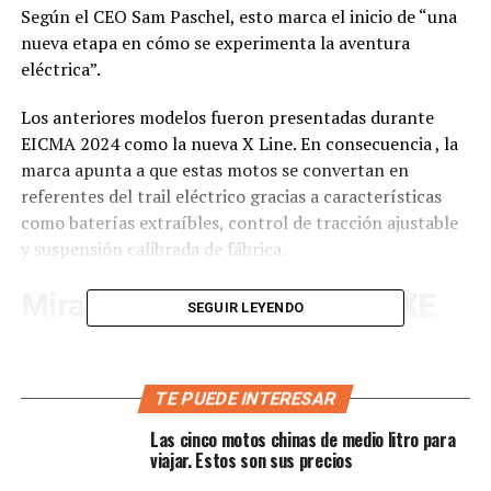
Según el CEO Sam Paschel, esto marca el inicio de “una
nueva etapa en cómo se experimenta la aventura
eléctrica”.
Los anteriores modelos fueron presentadas durante
EICMA 2024 como la nueva X Line. En consecuencia , la
marca apunta a que estas motos se convertan en
referentes del trail eléctrico gracias a características
como baterías extraíbles, control de tracción ajustable
y suspensión calibrada de fábrica.
Mira como es
la moto Zero XE
SEGUIR LEYENDO
Peso ultraligero:
101 kg; con asiento a unos
900 mm.
TE PUEDE INTERESAR
Motor permanente de imanes:
entrega 21 CV
Las cinco motos chinas de medio litro para
(15.5 kW) y 635 Nm de torque.
viajar. Estos son sus precios
Batería extraíble de 4.3 kWh:
recarga completa