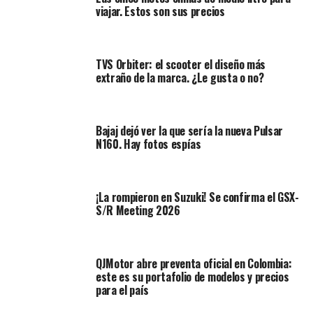
evolución muy acertada. La Tracer 7 GT 2025 mantiene
viajar. Estos son sus precios
la base del modelo anterior, que ya era excelente.
Refuerza su carácter touring con una serie de mejoras
en equipamiento y ergonomía.
TVS Orbiter: el scooter el diseño más
extraño de la marca. ¿Le gusta o no?
Bajaj dejó ver la que sería la nueva Pulsar
N160. Hay fotos espías
¡La rompieron en Suzuki! Se confirma el GSX-
S/R Meeting 2026
Amplíe:
La familia de Suzuki crece. La línea 2026
QJMotor abre preventa oficial en Colombia:
este es su portafolio de modelos y precios
incluye las motos GSX-R 40th Edition y la DR-Z4S+
para el país
Entre los principales cambios encontramos: