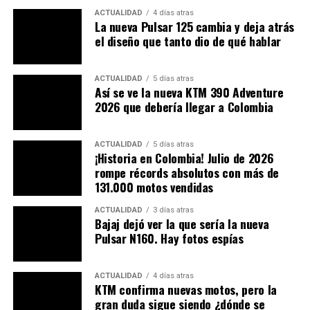
ACTUALIDAD
4 días atras
La nueva Pulsar 125 cambia y deja atrás
El corazón bicilíndrico que ya es un
el diseño que tanto dio de qué hablar
clásico de Yamaha
ACTUALIDAD
5 días atras
Una de las grandes fortalezas de la Tracer 7 GT, que se
Así se ve la nueva KTM 390 Adventure
mantiene en esta versión 2025, es su
motor CP2 de 689
2026 que debería llegar a Colombia
cc
. El mismo que impulsa a modelos como la MT-07 y la
XSR700. Este propulsor bicilíndrico en línea,
ACTUALIDAD
5 días atras
refrigerado por líquido, entrega una potencia de
72,4
¡Historia en Colombia! Julio de 2026
Hp a 8.750 rpm
y un par motor de
68 Nm a 6.500 rpm
.
rompe récords absolutos con más de
131.000 motos vendidas
Gracias a su diseño con cigüeñal a 270°, este motor
ACTUALIDAD
3 días atras
ofrece una
entrega de par lineal, predecible y con
Bajaj dejó ver la que sería la nueva
buen carácter
. Es ideal tanto para ciudad como para
Pulsar N160. Hay fotos espías
carretera. Además, destaca por su eficiencia de
combustible y su fiabilidad mecánica. Dos puntos clave
ACTUALIDAD
4 días atras
para quienes buscan una moto viajera sin
KTM confirma nuevas motos, pero la
complicaciones.
gran duda sigue siendo ¿dónde se