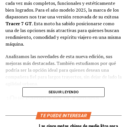
cada vez más completos, funcionales y estéticamente
bien logrados. Para el año modelo 2025, la marca de los
diapasones nos trae una versión renovada de su exitosa
Tracer 7 GT
. Esta moto ha sabido posicionarse como
una de las opciones más atractivas para quienes buscan
rendimiento, comodidad y espíritu viajero en una misma
máquina.
Analizamos las novedades de esta nueva edición, sus
mejoras más destacadas. También estudiamos por qué
podría ser la opción ideal para quienes desean una
compañera fiel para largos trayectos, sin dejar de lado la
agilidad urbana.
SEGUIR LEYENDO
¿Qué cambia en la Yamaha
Tracer 7 GT 2025?
TE PUEDE INTERESAR
Yamaha no ha hecho una revolución, pero sí una
Las cinco motos chinas de medio litro para