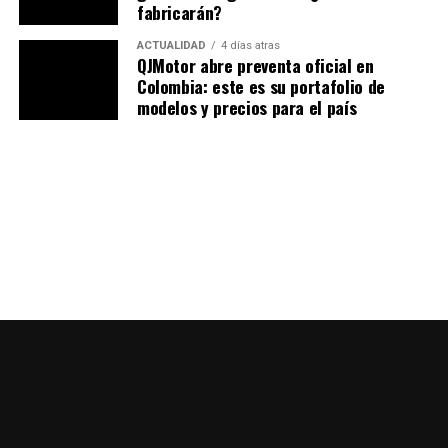
fabricarán?
ACTUALIDAD
4 días atras
QJMotor abre preventa oficial en
Colombia: este es su portafolio de
modelos y precios para el país
Aunque no incorpora cambios en la parte mecánica
respecto al modelo anterior,
la configuración sigue
siendo más que suficiente para brindar una
experiencia divertida, ágil y estable
. Incluso con
carga completa.