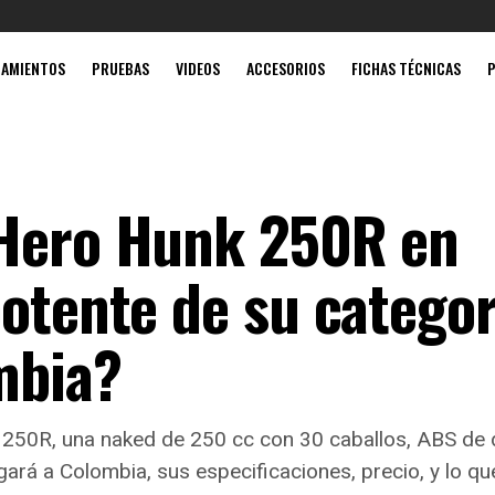
Mobil súper
ZAMIENTOS
PRUEBAS
VIDEOS
ACCESORIOS
FICHAS TÉCNICAS
 Hero Hunk 250R en
otente de su categor
mbia?
50R, una naked de 250 cc con 30 caballos, ABS de dob
egará a Colombia, sus especificaciones, precio, y lo qu