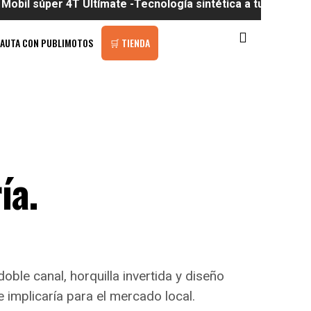
 4T Ultímate -Tecnología sintética a tu alcance
PAUTA CON PUBLIMOTOS
🛒 TIENDA
ía.
le canal, horquilla invertida y diseño
e implicaría para el mercado local.