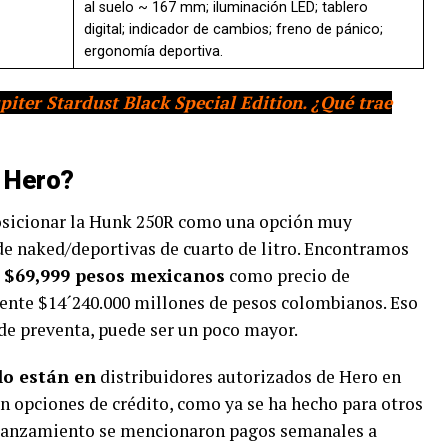
al suelo ~ 167 mm; iluminación LED; tablero
digital; indicador de cambios; freno de pánico;
ergonomía deportiva.
iter Stardust Black Special Edition. ¿Qué trae
a Hero?
osicionar la Hunk 250R como una opción muy
e naked/deportivas de cuarto de litro. Encontramos
e
$69,999 pesos mexicanos
como precio de
nte $14´240.000 millones de pesos colombianos. Eso
 de preventa, puede ser un poco mayor.
lo están en
distribuidores autorizados de Hero en
n opciones de crédito, como ya se ha hecho para otros
 lanzamiento se mencionaron pagos semanales a