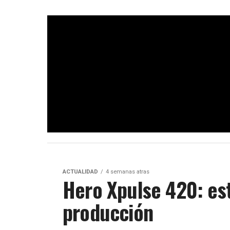
ACTUALIDAD
4 semanas atras
Hero Xpulse 420: est
producción