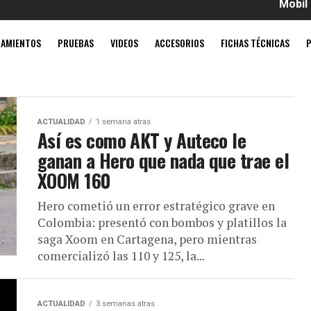
Mobil súper 4T U
ZAMIENTOS
PRUEBAS
VIDEOS
ACCESORIOS
FICHAS TÉCNICAS
ACTUALIDAD
1 semana atras
Así es como AKT y Auteco le
ganan a Hero que nada que trae el
XOOM 160
Hero cometió un error estratégico grave en
Colombia: presentó con bombos y platillos la
saga Xoom en Cartagena, pero mientras
comercializó las 110 y 125, la...
ACTUALIDAD
3 semanas atras