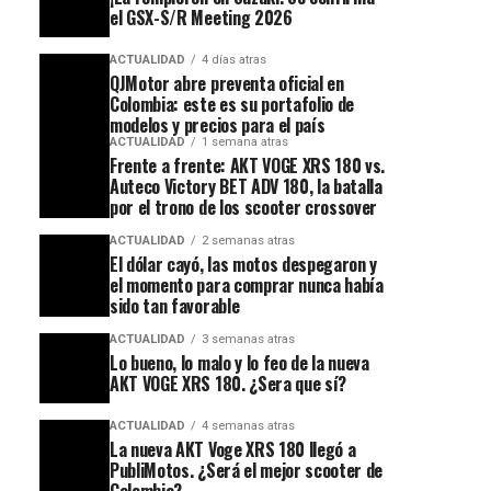
el GSX-S/R Meeting 2026
ACTUALIDAD
4 días atras
QJMotor abre preventa oficial en
Colombia: este es su portafolio de
modelos y precios para el país
ACTUALIDAD
1 semana atras
Frente a frente: AKT VOGE XRS 180 vs.
Auteco Victory BET ADV 180, la batalla
por el trono de los scooter crossover
ACTUALIDAD
2 semanas atras
El dólar cayó, las motos despegaron y
el momento para comprar nunca había
sido tan favorable
ACTUALIDAD
3 semanas atras
Lo bueno, lo malo y lo feo de la nueva
AKT VOGE XRS 180. ¿Sera que sí?
ACTUALIDAD
4 semanas atras
La nueva AKT Voge XRS 180 llegó a
PubliMotos. ¿Será el mejor scooter de