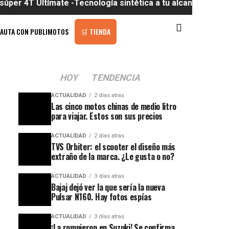
ltímate -Tecnología sintética a tu alcance
PAUTA CON PUBLIMOTOS
🛒 TIENDA
HOY
TENDENCIA
ACTUALIDAD
2 días atras
Las cinco motos chinas de medio litro
para viajar. Estos son sus precios
ACTUALIDAD
2 días atras
TVS Orbiter: el scooter el diseño más
extraño de la marca. ¿Le gusta o no?
ACTUALIDAD
3 días atras
Bajaj dejó ver la que sería la nueva
Pulsar N160. Hay fotos espías
ACTUALIDAD
3 días atras
¡La rompieron en Suzuki! Se confirma