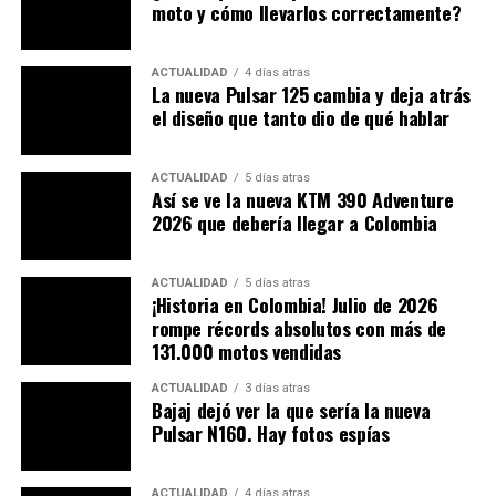
moto y cómo llevarlos correctamente?
Esta sería las suspensiones de esta
moto
ACTUALIDAD
4 días atras
La nueva Pulsar 125 cambia y deja atrás
La parte ciclo no desentona. Morbidelli dotó la F352
el diseño que tanto dio de qué hablar
con:
ACTUALIDAD
5 días atras
Horquilla invertida de 41 mm
con 120 mm de
Así se ve la nueva KTM 390 Adventure
recorrido
2026 que debería llegar a Colombia
Monoamortiguador Pro-Link
(o multi-link
trasero ajustable) con 5 posiciones de precarga
ACTUALIDAD
5 días atras
¡Historia en Colombia! Julio de 2026
Frenos:
disco flotante de 300 mm adelante con
rompe récords absolutos con más de
pinza de 4 pistones
y
disco trasero de 240 mm
,
131.000 motos vendidas
ambos con ABS
Bosch de doble canal
ACTUALIDAD
3 días atras
Neumáticos
Maxxis
de perfil generoso:
Bajaj dejó ver la que sería la nueva
Pulsar N160. Hay fotos espías
110/70‑17 adelante
y
150/60‑17 atrás
Además, en el terreno electrónico, la F352 incluye:
ACTUALIDAD
4 días atras