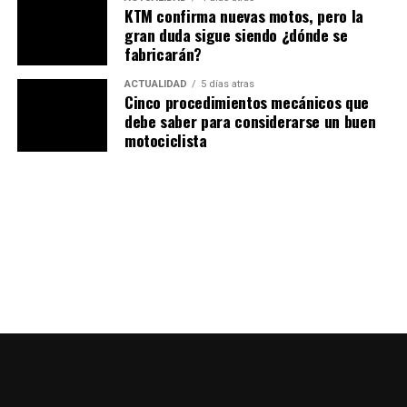
KTM confirma nuevas motos, pero la
Tres modos de conducción
:
Standard, Sport y
gran duda sigue siendo ¿dónde se
Expert
fabricarán?
Control de tracción (TCS)
, que adapta el
ACTUALIDAD
5 días atras
Cinco procedimientos mecánicos que
comportamiento según el modo seleccionado
debe saber para considerarse un buen
Pantalla
TFT de 5 pulgadas
con navegación
motociclista
integrada y conectividad mediante
Morbidelli
Connect
(app, botón SOS, sistema antirrobo
remoto)
Con todo esto, Morbidelli pretende ofrecer una
experiencia tecnológica al nivel de marcas más
consolidadas.