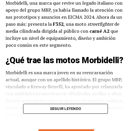
Morbidelli, una marca que revive un legado italiano con
apoyo del grupo MBP, ya había llamado la atención con
sus prototipos y anuncios en EICMA 2024. Ahora da un
paso más: presenta la
F352
, una moto
streetfighter
de
media cilindrada dirigida al público con
carné A2
que
incluye un nivel de equipamiento, diseño y ambición
poco común en este segmento.
¿Qué trae las motos Morbidelli?
Morbidelli es una marca joven en su reencarnación
actual, aunque con un apellido histórico. El grupo MBP,
vinculado a Keeway‑Benelli, ha apostado por relanzarla
con múltiples propuestas en cilindradas medias y altas.
Su estrategia busca ofrecer motos con estética italiana,
buena dosis tecnológica y precios competitivos, aunque
SEGUIR LEYENDO
fabricadas con base en procesos asiáticos.
Con modelos que van desde scooters en 125 cc hasta