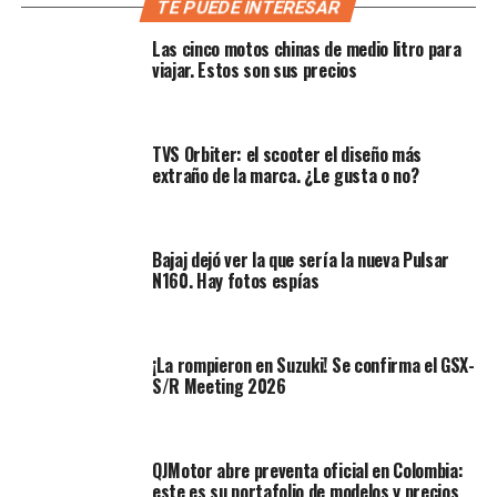
TE PUEDE INTERESAR
maxi‑trail y superbikes, Morbidelli pretende cubrir una
amplia franja de mercado. En ese contexto, la
F352
es su
Las cinco motos chinas de medio litro para
apuesta para quienes quieren una moto de carácter
viajar. Estos son sus precios
deportivo y uso urbano, sin irse a cilindradas mayores ni
costos desbordados.
TVS Orbiter: el scooter el diseño más
extraño de la marca. ¿Le gusta o no?
Bajaj dejó ver la que sería la nueva Pulsar
N160. Hay fotos espías
¡La rompieron en Suzuki! Se confirma el GSX-
S/R Meeting 2026
QJMotor abre preventa oficial en Colombia:
este es su portafolio de modelos y precios
Amplía:
¿Puede una marca china competir con Ducati