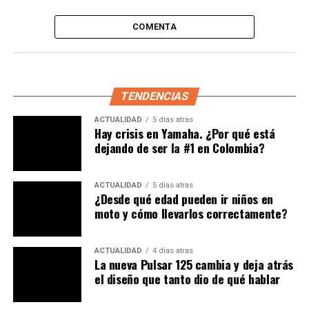
COMENTA
Otro de los adelantos con los que viene esta motocicleta
es la
reducción de ruido, para empezar a cumplir con
Euro
5, que empieza a regir en 2024; y es la apuesta
TENDENCIAS
grande que hace BMW con su sistema de escape,
especialmente su silenciador.
ACTUALIDAD
5 días atras
Hay crisis en Yamaha. ¿Por qué está
dejando de ser la #1 en Colombia?
ACTUALIDAD
5 días atras
¿Desde qué edad pueden ir niños en
moto y cómo llevarlos correctamente?
ACTUALIDAD
4 días atras
La nueva Pulsar 125 cambia y deja atrás
el diseño que tanto dio de qué hablar