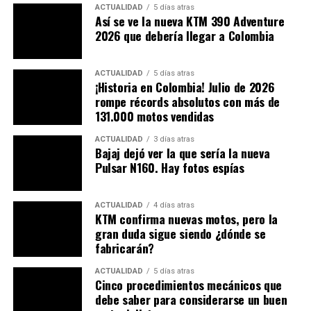
ACTUALIDAD
5 días atras
Así se ve la nueva KTM 390 Adventure
2026 que debería llegar a Colombia
En cuanto al diseño de la motocicleta, vemos
modificaciones en el chasis multitubular
, con el
cambio de motor tendrá que variar la forma de este por
ACTUALIDAD
5 días atras
¡Historia en Colombia! Julio de 2026
otras figuras, sin embargo,
los elementos que no se
rompe récords absolutos con más de
vieron afectados fueron: el cardan, frenos y
131.000 motos vendidas
suspensiones.
La pantalla TFT de 10,25 se espera que
ACTUALIDAD
3 días atras
se vuelva un elemento de serie, así como la detección de
Bajaj dejó ver la que sería la nueva
ángulo, la iluminación en curvas y el control de crucero.
Pulsar N160. Hay fotos espías
ACTUALIDAD
4 días atras
KTM confirma nuevas motos, pero la
gran duda sigue siendo ¿dónde se
fabricarán?
ACTUALIDAD
5 días atras
Cinco procedimientos mecánicos que
debe saber para considerarse un buen