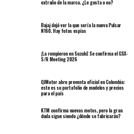
extraño de la marca. ¿Le gusta o no?
del modelo actual que la mezcla con aire.
También
nos muestra un doble radiador,
que los
Bajaj dejó ver la que sería la nueva Pulsar
posiciona en cada lateral, por lo que entendemos que la
N160. Hay fotos espías
refrigeración será mayor, así mismo,
se espera que la
potencia aumente,
por lo que la cilindrada podrá variar
para darnos unos mejores números en cuanto a
¡La rompieron en Suzuki! Se confirma el GSX-
rendimiento.
S/R Meeting 2026
QJMotor abre preventa oficial en Colombia:
este es su portafolio de modelos y precios
para el país
KTM confirma nuevas motos, pero la gran
duda sigue siendo ¿dónde se fabricarán?