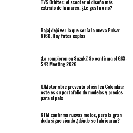
TVS Orbiter: el scooter el diseño más
Publimotos. Esa misma noche continuó su viaje en avión,
extraño de la marca. ¿Le gusta o no?
para llegar por fin a la histórica ciudad de Florencia,
ubicada en la región de Toscana, centro de Italia. Llegó
en horas de la madrugada y, gracias a una previa gestión,
Bajaj dejó ver la que sería la nueva Pulsar
lo esperaban otros pilotos discapacitados que viajaban
N160. Hay fotos espías
desde Roma para participar en la misma competencia.
La pista de carreras, propiedad de Ferrari desde 1988,
¡La rompieron en Suzuki! Se confirma el GSX-
está ubicada en las afueras de Scarperia e San Piero, una
S/R Meeting 2026
pequeña y encantadora población en el valle de
Mugello, a unos 32 km al norte de Florencia. La primera
impresión de Khitian fue nocturna, llegó a la
QJMotor abre preventa oficial en Colombia:
madrugada, pero se encontró con un cálido ambiente,
este es su portafolio de modelos y precios
para el país
no solo por estar en pleno verano europeo, sino por la
gran calidad humana de quienes estaban allí; en la pista
lo esperaba una Suzuki GSX R 600, previamente
KTM confirma nuevas motos, pero la gran
adecuada para sus requerimientos.
duda sigue siendo ¿dónde se fabricarán?
En las primeras prácticas del viernes no se acopló bien a