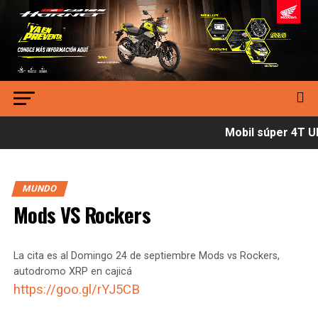
Mobil súper 4T Ult
MUNDO
Mods VS Rockers
La cita es al Domingo 24 de septiembre Mods vs Rockers,
autodromo XRP en cajicá
https://goo.gl/rYJ5CB