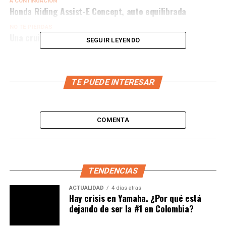
A CONTINUACIÓN
Honda Riding Assist-E Concept, auto equilibrada
NO TE PIERDAS
Una cruiser de V-Twin hecha en china
SEGUIR LEYENDO
TE PUEDE INTERESAR
COMENTA
TENDENCIAS
ACTUALIDAD
4 días atras
Hay crisis en Yamaha. ¿Por qué está
dejando de ser la #1 en Colombia?