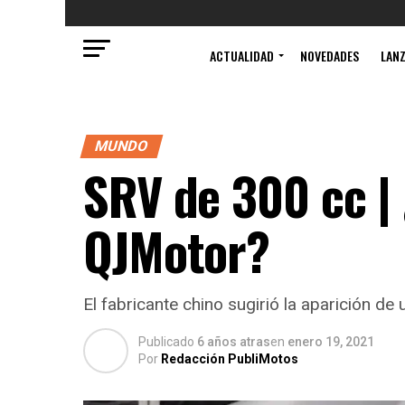
ACTUALIDAD
NOVEDADES
LAN
MUNDO
SRV de 300 cc |
QJMotor?
El fabricante chino sugirió la aparición d
Publicado
6 años atras
en
enero 19, 2021
Por
Redacción PubliMotos