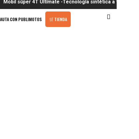
er 4T Ultímate -Tecnología sintética a tu alcance
PAUTA CON PUBLIMOTOS
🛒 TIENDA