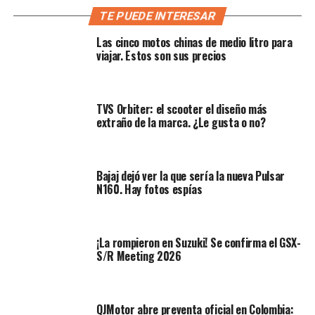
ofrecen grandes sorpresas para los participantes, el
TE PUEDE INTERESAR
hecho de compartir experiencias, anécdotas, la ruta y
Las cinco motos chinas de medio litro para
demás actividades hacen que sea un momento
viajar. Estos son sus precios
memorable. Hay quienes se distinguen por su
personalidad, por su atuendo, también porque su club es
protagonista, así como también hay quienes con su
TVS Orbiter: el scooter el diseño más
moto causan sensación… ellos jamás pasan
extraño de la marca. ¿Le gusta o no?
desapercibidos.
Es el caso de Bayron Ramírez, un joven empresario en la
Bajaj dejó ver la que sería la nueva Pulsar
ciudad de Bogotá que en alguna oportunidad se imaginó
N160. Hay fotos espías
una moto al estilo militar, y junto con Mauricio Pinilla
del Taller Exoesport, su sueño lo volvió realidad. Cuando
lo vimos por primera vez en el I Motorbikers Weekend
¡La rompieron en Suzuki! Se confirma el GSX-
Publimotos, supusimos que se trataba de un alto militar
S/R Meeting 2026
ya que por su pinta, su porte, su atuendo y por supuesto
su moto, hacían pensar que el ejército nos visitaba.
QJMotor abre preventa oficial en Colombia:
Bayron siempre ha sido seguidor del estilo militar, por