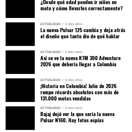
¿Desde qué edad pueden ir niños en
los héroes de la patria.
moto y cómo llevarlos correctamente?
Esta consentida militar presenta alforjas tipo campaña,
ACTUALIDAD
5 días atras
granadas en porcelanicrón y madera, escopeta imitación
La nueva Pulsar 125 cambia y deja atrás
sin fulminantes, canana sin pólvora, linterna de gran
el diseño que tanto dio de qué hablar
proyección, binoculares, extintor de emergencia, porta
cuchillos, cantimplora, macana, sleeping verde militar,
ACTUALIDAD
6 días atras
protectores de luces y tablero, pala, maletas de aluminio
Así se ve la nueva KTM 390 Adventure
laterales y más accesorios que vienen en camino.
2026 que debería llegar a Colombia
“
Las autoridades me paran mucho, pero no para pedirme
ACTUALIDAD
6 días atras
documentos sino para tomarse fotos
” comenta Bayron,
¡Historia en Colombia! Julio de 2026
mientras sonríe cuando pasan y admiran su moto: “s
on
rompe récords absolutos con más de
momentos muy bonitos cuando la gente admira la moto
131.000 motos vendidas
y me pide que les conceda una foto, cuando voy por las
ACTUALIDAD
4 días atras
calles y las personas se quedan observando, eso es
Bajaj dejó ver la que sería la nueva
maravilloso
”.
Pulsar N160. Hay fotos espías
Seguramente lo veremos en más encuentros por