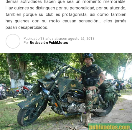
demás actividades hacen que sea un momento memorable.
Hay quienes se distinguen por su personalidad, por su atuendo,
también porque su club es protagonista, así como también
hay quienes con su moto causan sensación… ellos jamás
pasan desapercibidos.
Publicado
13 años atras
en
agosto 26, 2013
Por
Redacción PubliMotos