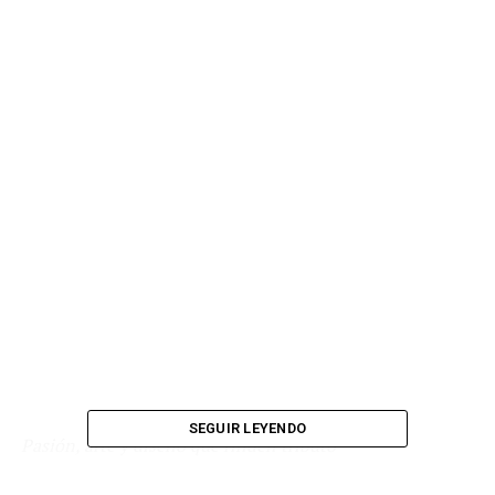
SEGUIR LEYENDO
Pasión, arte y diseño que rinden tributo
Los encuentros de motociclistas en Colombia siempre