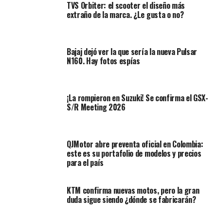
TVS Orbiter: el scooter el diseño más
Lea también:
En dos pasos usted puede tramitar su
extraño de la marca. ¿Le gusta o no?
cambio de placa: así se hace
A esto, se le suma la falta de mantenimiento de las vías,
Bajaj dejó ver la que sería la nueva Pulsar
el crecimiento urbanístico cercano a ellas, las
N160. Hay fotos espías
intervenciones que las diferentes entidades hacen sobre
la calzada dejándola en mal estado, la mala
administración o distribución de las flotas en horas pico
¡La rompieron en Suzuki! Se confirma el GSX-
por parte de la Cooperativa de Transportadores de San
S/R Meeting 2026
Antonio (Cootrasana), acumulándolas sobre la vía y la
falta de conciencia ciudadana por parte de conductores
que dejan sus vehículos a un costado de la estrecha vía.
QJMotor abre preventa oficial en Colombia:
este es su portafolio de modelos y precios
para el país
KTM confirma nuevas motos, pero la gran
duda sigue siendo ¿dónde se fabricarán?