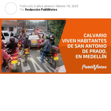
Publicado
3 años atras
en
febrero 18, 2023
Por
Redacción PubliMotos