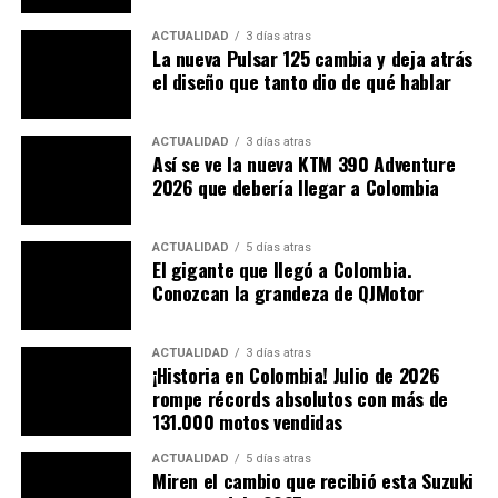
sino a la convivencia y la economía de los habitantes de
este importante punto del país.
ACTUALIDAD
3 días atras
La nueva Pulsar 125 cambia y deja atrás
el diseño que tanto dio de qué hablar
ACTUALIDAD
3 días atras
Así se ve la nueva KTM 390 Adventure
2026 que debería llegar a Colombia
ACTUALIDAD
5 días atras
El gigante que llegó a Colombia.
Conozcan la grandeza de QJMotor
ACTUALIDAD
3 días atras
¡Historia en Colombia! Julio de 2026
rompe récords absolutos con más de
131.000 motos vendidas
¿Alguna vez usted se ha
visto afectado por la
ACTUALIDAD
5 días atras
Miren el cambio que recibió esta Suzuki