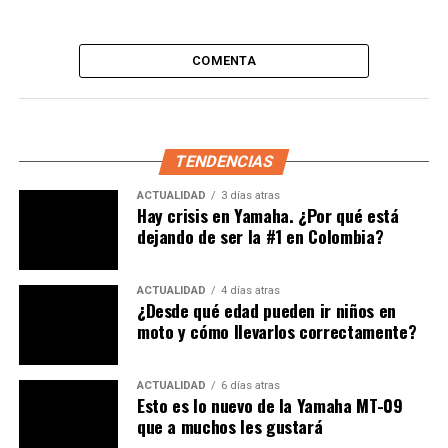
COMENTA
TENDENCIAS
Entre tanto, los habitantes del corregimiento siguen
esperando las fechas en que se comenzará con la
ACTUALIDAD
3 días atras
Hay crisis en Yamaha. ¿Por qué está
ejecución de las obras de ampliación de la vía vieja entre
dejando de ser la #1 en Colombia?
Itagüí y San Antonio de Prado, después de que en abril
del año pasado el Área Metropolitana destinó más de
$665.000 millones de pesos para la elaboración de
ACTUALIDAD
4 días atras
¿Desde qué edad pueden ir niños en
estudios y diseños del corredor, por el cual transitan en
moto y cómo llevarlos correctamente?
la actualidad más de 20.000 vehículos al día.
PubliMotos sirve de vocero a la ciudadanía que hace un
ACTUALIDAD
6 días atras
Esto es lo nuevo de la Yamaha MT-09
llamado a las autoridades, para que pongan remedio a
que a muchos les gustará
esta situación que afecta no solamente la movilidad,