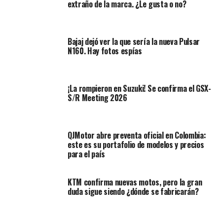
extraño de la marca. ¿Le gusta o no?
Bajaj dejó ver la que sería la nueva Pulsar
N160. Hay fotos espías
¡La rompieron en Suzuki! Se confirma el GSX-
¿Qué es Motomax?
S/R Meeting 2026
Motomax es un almacén de venta de repuestos
multimarca, donde se comercializan las principales
QJMotor abre preventa oficial en Colombia:
líneas de partes para motocicletas de casi todos los
este es su portafolio de modelos y precios
fabricantes que se encuentran en el territorio nacional.
para el país
La propuesta de valor es
tener el portafolio adecuado
que satisfaga, en términos de precio y garantía, las
KTM confirma nuevas motos, pero la gran
necesidades del motociclista colombiano.
duda sigue siendo ¿dónde se fabricarán?