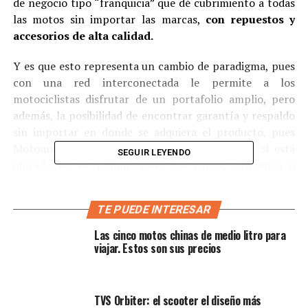
de negocio tipo “franquicia” que dé cubrimiento a todas
las motos sin importar las marcas,
con repuestos y
accesorios de alta calidad.
Y es que esto representa un cambio de paradigma, pues
con una red interconectada le permite a los
motociclistas disfrutar de un portafolio amplio, pero
además, la posibilidad de encontrar garantía y respaldo
sin importar en donde se adquiera el producto, pues
Motomax sigue siendo Motomax sin importar si está
SEGUIR LEYENDO
ubicado en el Tolima, Valle del Cauca, Antioquia o
Bogotá, al fin que
tienen “supermercados” para
motociclistas en 14 departamentos de Colombia.
TE PUEDE INTERESAR
Las cinco motos chinas de medio litro para
viajar. Estos son sus precios
TVS Orbiter: el scooter el diseño más