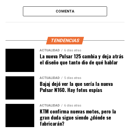
COMENTA
TENDENCIAS
ACTUALIDAD
6 días atras
La nueva Pulsar 125 cambia y deja atrás
el diseño que tanto dio de qué hablar
ACTUALIDAD
5 días atras
Bajaj dejó ver la que sería la nueva
Pulsar N160. Hay fotos espías
¿Compra de repuestos virtual?
Para llegar a los demás rincones del país,
Motomax
ACTUALIDAD
6 días atras
KTM confirma nuevas motos, pero la
habilitó la página
WEB
, en la cual se puede disfrutar de
gran duda sigue siendo ¿dónde se
los beneficios de la compra online, con las ventajas de
fabricarán?
respaldo interdepartamental.