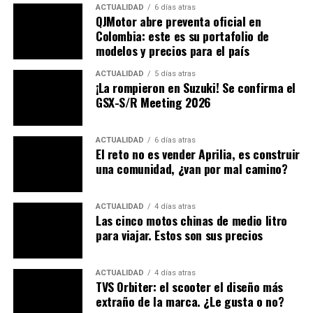
ACTUALIDAD
6 días atras
QJMotor abre preventa oficial en
Lea también:
Desaparecerán los motores de
Colombia: este es su portafolio de
combustión interna
modelos y precios para el país
Es más,
los compradores que no quieran salir de
ACTUALIDAD
5 días atras
casa, pueden acceder al portafolio
, comparar precios
¡La rompieron en Suzuki! Se confirma el
GSX-S/R Meeting 2026
de llantas, carburadores, cableado, iluminación y miles
de productos para su propia moto, desde la comodidad
de su hogar, con la opción de esperar el despacho en el
ACTUALIDAD
6 días atras
El reto no es vender Aprilia, es construir
sillón, o disfrutar de la compra presencial, pues con el
una comunidad, ¿van por mal camino?
crecimiento de
Motomax es probable que tenga una
tienda mucho más cerca de lo que cree.
ACTUALIDAD
4 días atras
Le puede interesar:
La vida del motor está en el
Las cinco motos chinas de medio litro
para viajar. Estos son sus precios
aceite | Havoline nos cuenta las razones
DESCARGA
AHORA MISMO NUESTRA APP
ACTUALIDAD
4 días atras
TVS Orbiter: el scooter el diseño más
extraño de la marca. ¿Le gusta o no?