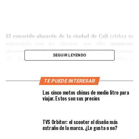
El conocido almacén de la ciudad de Cali
celebra su
aniversario con los clientes, por ello,
mantiene
descuentos de hasta el 50% en algunas referencias
SEGUIR LEYENDO
de llantas, repuestos multimarca y accesorios, y
además, entre aquellos que hagan compras mayores
a $ 50.000, rifará electrodomésticos, como
licuadoras, sanducheras, cafeteras, entre otros. Las
TE PUEDE INTERESAR
personas que superen el tope de los 150.000,
Las cinco motos chinas de medio litro para
podrían ganar una bicicleta o un casco para
viajar. Estos son sus precios
motocicleta.
Este evento que coincide con la semana del
Black
TVS Orbiter: el scooter el diseño más
Friday
,
termina el día de mañana
28 de noviembre;
extraño de la marca. ¿Le gusta o no?
por eso, este es el momento ideal para dirigirse a la
carrera 15 # 11 – 108, en Cali, o acceder a la venta