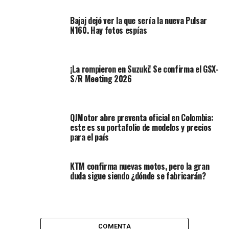
virtual en motosymotoselpaisa.com. Para conocer el
Bajaj dejó ver la que sería la nueva Pulsar
catálogo de los productos pueden escribir al
N160. Hay fotos espías
WhatsApp: 312 2324259
Para mayor información, visite en Facebook
¡La rompieron en Suzuki! Se confirma el GSX-
@motosymotoselpaisa o en Instagram
S/R Meeting 2026
@motoselpaisa
QJMotor abre preventa oficial en Colombia:
este es su portafolio de modelos y precios
para el país
También te puede interesar:
KTM confirma nuevas motos, pero la gran
duda sigue siendo ¿dónde se fabricarán?
Kawasaki ve el futuro en las motocicletas híbridas
KTM 390 Adventure ¡En Pruebas!
COMENTA