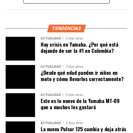
El scooter doble propósito de Kymco
DESCARGA AHORA MISMO NUESTRA APP
TENDENCIAS
ACTUALIDAD
3 días atras
Usuarios I
phone
Hay crisis en Yamaha. ¿Por qué está
dejando de ser la #1 en Colombia?
Usuarios
Android
TEMAS RELACIONADOS:
ALMACEN MOTOS EL PAISA
ACTUALIDAD
3 días atras
CONCESIONARIOS
MOTOS
MOTOS 2021
MOTOS EL PAISA
¿Desde qué edad pueden ir niños en
PUBLIMOTOS
moto y cómo llevarlos correctamente?
A CONTINUACIÓN
Yamaha Nmax 155, el scooter más vendido en Colombia
ACTUALIDAD
5 días atras
Esto es lo nuevo de la Yamaha MT-09
NO TE PIERDAS
que a muchos les gustará
KTM 390 Adventure ¡En Pruebas!
ACTUALIDAD
2 días atras
La nueva Pulsar 125 cambia y deja atrás