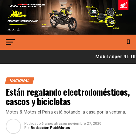
Mobil súper 4T Ult
NACIONAL
Están regalando electrodomésticos,
cascos y bicicletas
Motos & Motos el Paisa está botando la casa por la ventana.
Publicado
6 años atras
en
noviembre 27, 2020
Por
Redacción PubliMotos