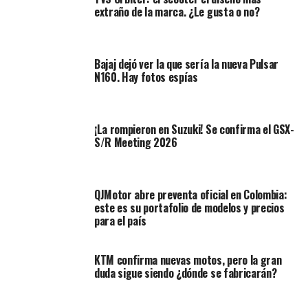
aquí
extraño de la marca. ¿Le gusta o no?
Da clic aquí para ver la nota
detallada
Bajaj dejó ver la que sería la nueva Pulsar
N160. Hay fotos espías
DESCARGA AHORA MISMO NUESTRA APP
¡La rompieron en Suzuki! Se confirma el GSX-
S/R Meeting 2026
Usuarios
Iphone
QJMotor abre preventa oficial en Colombia:
este es su portafolio de modelos y precios
para el país
Usuarios
Android
KTM confirma nuevas motos, pero la gran
duda sigue siendo ¿dónde se fabricarán?
TEMAS RELACIONADOS:
160CC MOTOS150CC
AKT
AKT CR4 162 LED
AKT MOTOS
BAJAJ