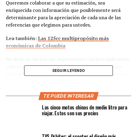
Queremos colaborar a que su estimación, sea
enriquecida con información que posiblemente será
determinante para la apreciación de cada una de las
referencias que elegimos para ustedes.
Lea también:
Las 125cc multipropósito más
económicas de Colombia
No dude en darnos sus impresiones e incluso indicarnos,
cual es según su óptica, la mejor motocicleta de este
SEGUIR LEYENDO
contraste comparativo, cual recomendaría si conoce a
alguien que desea adquirir una motocicleta de estas
características.
TE PUEDE INTERESAR
Le puede interesar:
Un recuento del análisis de estas
Las cinco motos chinas de medio litro para
dos máquinas | Suzuki Gixxer 250 vs Yamaha FZ25
viajar. Estos son sus precios
Si desea indagar mas en profundidad en detalles
técnicos, evalúalos en la nota previa que ejecutamos
TVS Orbiter: el scooter el diseño más