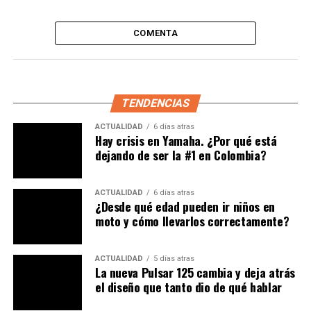
BAJAJ PULSAR NS 160FI
COMPARATIVO MOTOS
CONTRASTE MOTOS
MOTOCICLETAS
MOTOCICLETAS 150CC
MOTOCICLETAS 160CC
COMENTA
MOTOCICLETAS AKT
MOTOCICLETAS BAJAJ
MOTOCICLETAS VICTORY
MOTOCICLISTA
MOTOS
MOTOS 150CC
MOTOS 160CC
MOTOS AKT
MOTOS BAJAJ
MOTOS VICTORY
PUBLIMOTOS
REVISTA PUBLIMOTOS
VICTORY
TENDENCIAS
A CONTINUACIÓN
Inauguración E-Mobicenter Auteco Electric.
ACTUALIDAD
6 días atras
Hay crisis en Yamaha. ¿Por qué está
NO TE PIERDAS
dejando de ser la #1 en Colombia?
¿Se pueden flexibilizar las sanciones por falta de SOAT
a los motociclistas en Cali?
ACTUALIDAD
6 días atras
¿Desde qué edad pueden ir niños en
moto y cómo llevarlos correctamente?
ACTUALIDAD
5 días atras
La nueva Pulsar 125 cambia y deja atrás
el diseño que tanto dio de qué hablar