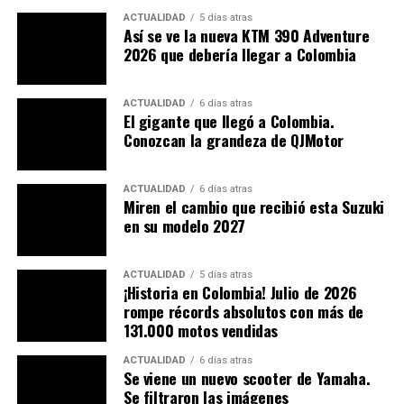
“
confiscatorio porque atenta contra la propiedad
ACTUALIDAD
5 días atras
Así se ve la nueva KTM 390 Adventure
privada
”.
2026 que debería llegar a Colombia
El gerente general de bellpi.com Jaime Mayoral, detalló
que los usuarios sentirán el impacto, sin importar cuál
ACTUALIDAD
6 días atras
sea su número de placa, en el caso que adquirieron un
El gigante que llegó a Colombia.
Conozcan la grandeza de QJMotor
segundo carro para poder usar sus automotores durante
toda la semana.
ACTUALIDAD
6 días atras
Miren el cambio que recibió esta Suzuki
en su modelo 2027
ACTUALIDAD
5 días atras
¡Historia en Colombia! Julio de 2026
rompe récords absolutos con más de
131.000 motos vendidas
ACTUALIDAD
6 días atras
Se viene un nuevo scooter de Yamaha.
Se filtraron las imágenes