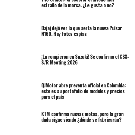
extraño de la marca. ¿Le gusta o no?
Alertan que los más afectados por estos cambios están
los bogotanos que invirtieron en un segundo automóvil
durante 2022 en la ciudad para evitar la restricción de
Bajaj dejó ver la que sería la nueva Pulsar
pico y placa.
N160. Hay fotos espías
Lea también:
¿Pico y placa para motos en Bogotá en
2023? | Movilidad habló de este tema
¡La rompieron en Suzuki! Se confirma el GSX-
S/R Meeting 2026
“
El nuevo pico y placa crea una discriminación sólo para
algunos. Ejemplo, quien tenga dos carros, uno con placa
terminada en 1 y otro en 2, solo los puede usar 3 días a la
semana; quién tenga un carro con placa 1 y otro con
QJMotor abre preventa oficial en Colombia:
este es su portafolio de modelos y precios
placa 8, saldrá todos los días. Es desigual
”, advirtió en su
para el país
Tweet el exsuperintendente de Sociedades, Francisco
Reyes.
KTM confirma nuevas motos, pero la gran
duda sigue siendo ¿dónde se fabricarán?
El nuevo régimen de Pico y
placa es inconstitucional.