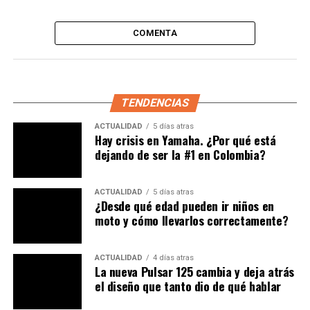
Se viola arbitrariamente el
principio de igualdad.
COMENTA
Además, es confiscatorio,
porque atenta contra la
propiedad privada. No
TENDENCIAS
podía esperarse menos de
ACTUALIDAD
5 días atras
Hay crisis en Yamaha. ¿Por qué está
la administración distrital.
dejando de ser la #1 en Colombia?
— Francisco Reyes V.
ACTUALIDAD
5 días atras
¿Desde qué edad pueden ir niños en
(@fhreyesv)
December 25,
moto y cómo llevarlos correctamente?
2022
ACTUALIDAD
4 días atras
La nueva Pulsar 125 cambia y deja atrás
el diseño que tanto dio de qué hablar
Reyes, asegura que este “
régimen
” es inconstitucional
porque viola el principio de igualdad. Además, es