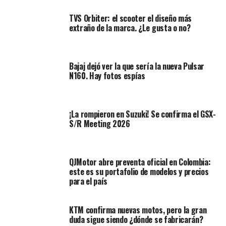
llegaría al mercado mundial.
TVS Orbiter: el scooter el diseño más
extraño de la marca. ¿Le gusta o no?
Hay que destacar que la familia GS lleva más de 40 años
en el mercado, ya es de hace mucho tiempo. De ahí el
que se adopten cosas.
Bajaj dejó ver la que sería la nueva Pulsar
N160. Hay fotos espías
¡La rompieron en Suzuki! Se confirma el GSX-
S/R Meeting 2026
QJMotor abre preventa oficial en Colombia:
este es su portafolio de modelos y precios
para el país
KTM confirma nuevas motos, pero la gran
duda sigue siendo ¿dónde se fabricarán?