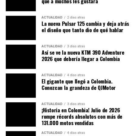
que a muchos les gustará
ACTUALIDAD
2 días atras
La nueva Pulsar 125 cambia y deja atrás
el diseño que tanto dio de qué hablar
ACTUALIDAD
3 días atras
Así se ve la nueva KTM 390 Adventure
2026 que debería llegar a Colombia
TEMAS RELACIONADOS:
2024
BMW
COLOMBIA
GS
HOY
LANZAMIENTO
MOTOCICLETAS
MOTOCICLISMO
ACTUALIDAD
4 días atras
El gigante que llegó a Colombia.
MOTOCICLISTAS
PUBLIMOTOS
REVISTA DE MOTOS
REVISTA PUBLIMOTOS
TEST DRIVE
TVS
Conozcan la grandeza de QJMotor
A CONTINUACIÓN
Pulsar NS400Z. Conozca el posible precio en Colombia
ACTUALIDAD
3 días atras
¡Historia en Colombia! Julio de 2026
NO TE PIERDAS
rompe récords absolutos con más de
Pastillas para moto. Lo que usted debe saber si usa este
131.000 motos vendidas
vehículo
ACTUALIDAD
4 días atras