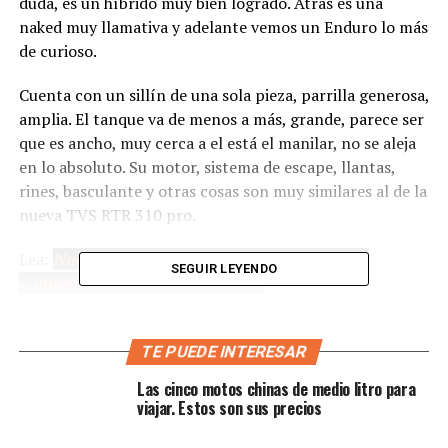
duda, es un híbrido muy bien logrado. Atrás es una
naked muy llamativa y adelante vemos un Enduro lo más
de curioso.
Cuenta con un sillín de una sola pieza, parrilla generosa,
amplia. El tanque va de menos a más, grande, parece ser
que es ancho, muy cerca a el está el manilar, no se aleja
en lo absoluto. Su motor, sistema de escape, llantas,
rines, basculante y otras cosas son muy similares al de la
nueva TVS RTR 310 pro.
Lea:
Nueva AKT 250 R. Ahora sí le llegó fuerte
SEGUIR LEYENDO
competencia a Suzuki y Yamaha
De momento, vimos una idea de moto tomada de la
página RushLane de India, se ve algo muy bien formado,
TE PUEDE INTERESAR
queriendo ampliar el portafolio con una adventure. Lo
Las cinco motos chinas de medio litro para
curioso es que hereda cosas de la BMW G310 GS, su
viajar. Estos son sus precios
tanque, la parte frontal entre cúpula, guardabarros,
sistema de escape y más. Una moto muy completa la que