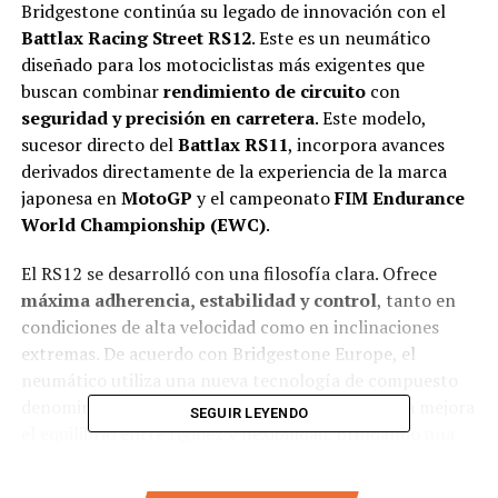
Bridgestone continúa su legado de innovación con el
Battlax Racing Street RS12
. Este es un neumático
diseñado para los motociclistas más exigentes que
buscan combinar
rendimiento de circuito
con
seguridad y precisión en carretera
. Este modelo,
sucesor directo del
Battlax RS11
, incorpora avances
derivados directamente de la experiencia de la marca
japonesa en
MotoGP
y el campeonato
FIM Endurance
World Championship (EWC)
.
El RS12 se desarrolló con una filosofía clara. Ofrece
máxima adherencia, estabilidad y control
, tanto en
condiciones de alta velocidad como en inclinaciones
extremas. De acuerdo con Bridgestone Europe, el
neumático utiliza una nueva tecnología de compuesto
denominada
“Cap & Base 3LC”
. Esta tecnología mejora
SEGUIR LEYENDO
el equilibrio entre rigidez y flexibilidad, brindando una
respuesta más precisa al tacto del acelerador y al
frenado agresivo.