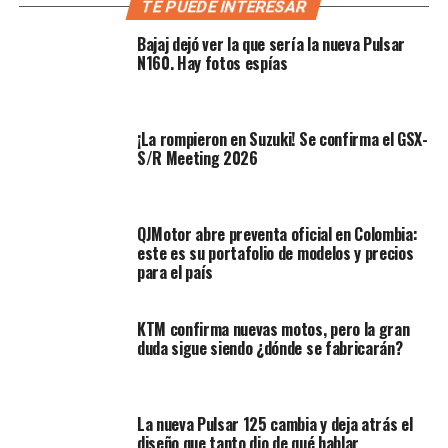
TE PUEDE INTERESAR
Estructura optimizada y mejor
Bajaj dejó ver la que sería la nueva Pulsar
N160. Hay fotos espías
contacto con el asfalto
Una de las mejoras más destacadas del
RS12
es su
nuevo
¡La rompieron en Suzuki! Se confirma el GSX-
diseño de carcasa
con tecnología
MS-BELT (Mono
S/R Meeting 2026
Spiral Belt)
. Esta tecnología reduce la deformación del
neumático a altas velocidades. Por lo tanto, se garantiza
una
mayor estabilidad lineal y una mejor tracción
QJMotor abre preventa oficial en Colombia:
durante aceleraciones intensas.
este es su portafolio de modelos y precios
para el país
KTM confirma nuevas motos, pero la gran
duda sigue siendo ¿dónde se fabricarán?
La nueva Pulsar 125 cambia y deja atrás el
diseño que tanto dio de qué hablar