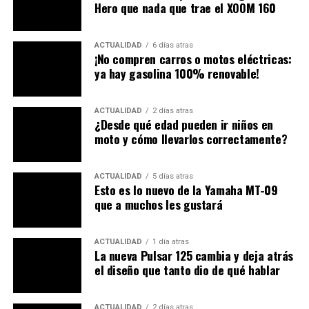
Hero que nada que trae el XOOM 160
¿Qué mejora en la moto?
El
Battlax RS12
emplea un sistema
dual compound
ACTUALIDAD
6 días atras
¡No compren carros o motos eléctricas:
(3LC)
tanto en el neumático delantero como en el
ya hay gasolina 100% renovable!
trasero. Esta configuración usa un compuesto más duro
en la zona central. Así
resiste la abrasión y prolonga
la vida útil
. Mientras tanto, los hombros presentan un
ACTUALIDAD
2 días atras
¿Desde qué edad pueden ir niños en
compuesto más blando que
incrementa la tracción
moto y cómo llevarlos correctamente?
lateral y el agarre en inclinaciones máximas
.
ACTUALIDAD
5 días atras
Esto es lo nuevo de la Yamaha MT-09
que a muchos les gustará
ACTUALIDAD
1 día atras
La nueva Pulsar 125 cambia y deja atrás
el diseño que tanto dio de qué hablar
ACTUALIDAD
2 días atras